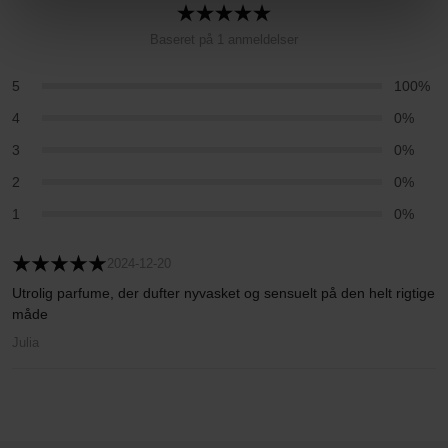
Baseret på 1 anmeldelser
5
100%
4
0%
3
0%
2
0%
1
0%
2024-12-20
Utrolig parfume, der dufter nyvasket og sensuelt på den helt rigtige
måde
Julia