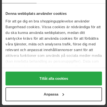
basen skaber en indhyllende, fuld følelse, mens hvid moskus
producerer duften af ​​blødt, frisk vaskeri på huden. En eau de
parfum, der ligger blidt på huden med en eksklusiv følelse.
Denna webbplats använder cookies
Størrelse: 75 ml
För att ge dig en bra shoppingupplevelse använder
Bangerhead cookies. Vissa cookies är nödvändiga för att
Varenummer: 102475
du ska kunna använda webbplatsen, medan ditt
Kategorier:
samtycke krävs för att använda cookies för att förbättra
våra tjänster, mäta och analysera trafik, förse dig med
Hjem
relevant och anpassat innehåll/annonser samt för att
Parfume
aktivera funktioner som används på sociala medier media
Dameparfume
(kan innefatta behandling av personuppgifter). Data som
Collection Extraordinaire Patchouli Blanc
samlas in delas med cookieleverantören. Genom att
trycka på "Tillåt alla cookies" accepterar du alla cookies,
medan du under "Detaljer" kan anpassa användningen av
Tillåt alla cookies
Anmeldelser (1)
Spørgsmål og svar (0)
cookies. Du kan när som helst återkalla ditt samtycke.
För mer information se vår Cookie Policy samt vår
Anpassa
Integritetspolicy.
5