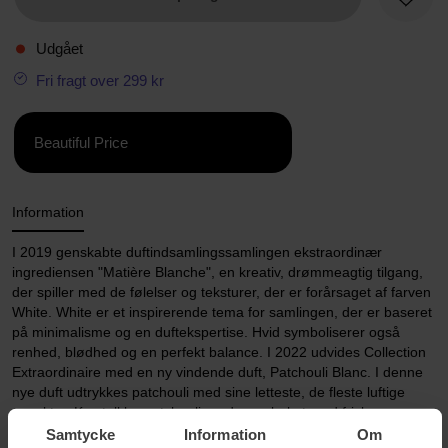
Favori
Udgået
Fri fragt over 299 kr
Beautiful Price
Information
I 2019 genskabte duftindsamlingssamlingen ekstraordinær
ingrediensen "Matière Blanche", en kreativ, drømmeagtig tilgang,
der spiller med de følelser og teksturer, der er forårsaget af farven
White. White er et inspirerende tema for samlingen, der er baseret
på minimalisme og en duftekspertise. Hvid symboliserer også
renhed, blødhed og en perfekt balance. I 2022 udvides Collection
Extraordinaire med en ny vindende duft, Patchouli Blanc. I denne
nye duft udtrykkes patchouli med sine letteste, de fleste luftige
aspekter. Krystalklar patchouli møder en buket med friske roser,
der er oplyst af krydret noter fra Rosé Pepper. Kontant mir -træ i
Samtycke
Information
Om