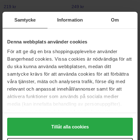
219 kr
249 kr
Samtycke
Information
Om
Anua
Anua
Rice Enzyme Brightening
Rice 70 Glow Collagen Mask
Cleansing Powder
152 g
Denna webbplats använder cookies
40 g
För att ge dig en bra shoppingupplevelse använder
189 kr
Ikke på lager
189 kr
Bangerhead cookies. Vissa cookies är nödvändiga för att
du ska kunna använda webbplatsen, medan ditt
Anua
Anua
samtycke krävs för att använda cookies för att förbättra
8 Hyaluronic Acid Moisturizing
Peach 77% Niacin Essence
våra tjänster, mäta och analysera trafik, förse dig med
Gentle Gel Cleanser
Toner
relevant och anpassat innehåll/annonser samt för att
150 ml
250 ml
aktivera funktioner som används på sociala medier
99 kr
209 kr
Normalpris 109 kr
media (kan innefatta behandling av personuppgifter).
Data som samlas in delas med cookieleverantören.
Anua
Anua
Genom att trycka på "Tillåt alla cookies" accepterar du
Heartleaf 70 Intense Calming
Peach 77% Niacin Conditioning
alla cookies, medan du under "Detaljer" kan anpassa
Tillåt alla cookies
Cream
Milk
användningen av cookies. Du kan när som helst återkalla
50 ml
150 ml