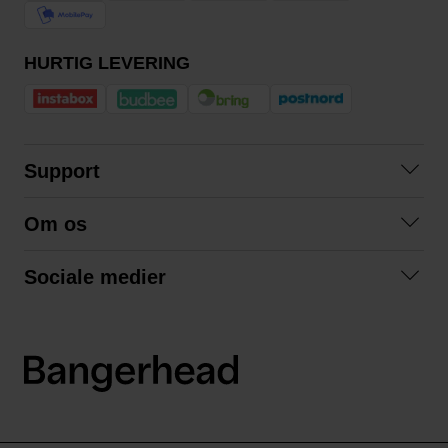
HURTIG LEVERING
Support
Kontakt os
Om os
Spørgsmål og svar
Om os
Betingelser
Sociale medier
Samarbejd med os
Returnering
Facebook
Bæredygtighed
Privatlivspolitik
Instagram
LinkedIn