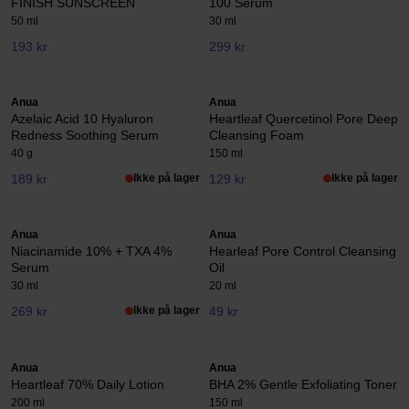
FINISH SUNSCREEN
100 Serum
50 ml
30 ml
193 kr
299 kr
Anua
Anua
Azelaic Acid 10 Hyaluron
Heartleaf Quercetinol Pore Deep
Redness Soothing Serum
Cleansing Foam
40 g
150 ml
189 kr
Ikke på lager
129 kr
Ikke på lager
Anua
Anua
Niacinamide 10% + TXA 4%
Hearleaf Pore Control Cleansing
Serum
Oil
30 ml
20 ml
269 kr
Ikke på lager
49 kr
Anua
Anua
Heartleaf 70% Daily Lotion
BHA 2% Gentle Exfoliating Toner
200 ml
150 ml