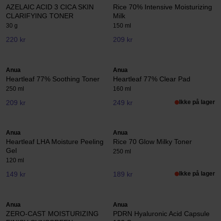
AZELAIC ACID 3 CICA SKIN
Rice 70% Intensive Moisturizing
CLARIFYING TONER
Milk
30 g
150 ml
220 kr
209 kr
Anua
Anua
Heartleaf 77% Soothing Toner
Heartleaf 77% Clear Pad
250 ml
160 ml
209 kr
249 kr
Ikke på lager
Anua
Anua
Heartleaf LHA Moisture Peeling
Rice 70 Glow Milky Toner
Gel
250 ml
120 ml
149 kr
189 kr
Ikke på lager
Anua
Anua
ZERO-CAST MOISTURIZING
PDRN Hyaluronic Acid Capsule