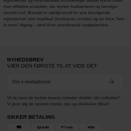
ingredienser og minimalistiske formuleringer skaber ANUA milde,
men effektive produkter, der styrker hudbarrieren og beroliger
sensitiv hud. Brandet er særligt kendt for sine beroligende
ingredienser som heartleaf (houttuynia cordata) og sin klare “less
is more”-tilgang – ideel til en skandinavisk hudpleierutine.
NYHEDSBREV
VÆR DEN FØRSTE TIL AT VIDE DET
Vil du have de bedste beauty-nyheder direkte i din indbakke?
Vi giver dig de seneste trends, tips og eksklusive tilbud!
SIKKER BETALING