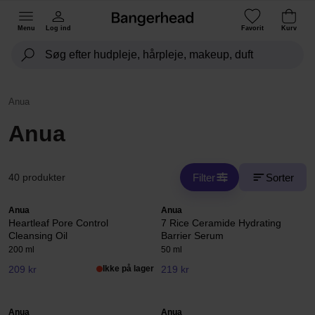
Menu
Log ind
Favorit
Kurv
Anua
Anua
Filter
Sorter
40 produkter
Anua
Anua
Heartleaf Pore Control
7 Rice Ceramide Hydrating
Cleansing Oil
Barrier Serum
200 ml
50 ml
209 kr
Ikke på lager
219 kr
Anua
Anua