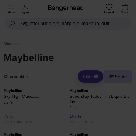
Menu
Log ind
Favorit
Kurv
Maybelline
Maybelline
Filter
Sorter
82 produkter
Maybelline
Maybelline
Sky High Mascara
Superstay Teddy Tint Liquid Lip
Tint
7,2 ml
5 ml
73 kr
107 kr
Normalpris 132 kr
Normalpris 118 kr
Maybelline
Maybelline