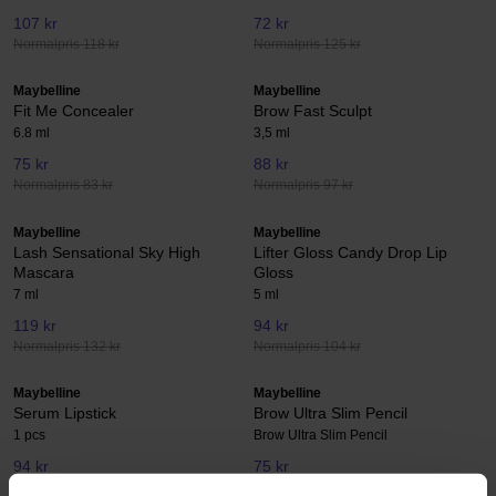
107 kr
72 kr
Normalpris 118 kr
Normalpris 125 kr
Maybelline
Maybelline
Fit Me Concealer
Brow Fast Sculpt
6.8 ml
3,5 ml
75 kr
88 kr
Normalpris 83 kr
Normalpris 97 kr
Maybelline
Maybelline
Lash Sensational Sky High
Lifter Gloss Candy Drop Lip
Mascara
Gloss
7 ml
5 ml
119 kr
94 kr
Normalpris 132 kr
Normalpris 104 kr
Maybelline
Maybelline
Serum Lipstick
Brow Ultra Slim Pencil
1 pcs
Brow Ultra Slim Pencil
94 kr
75 kr
Normalpris 104 kr
Normalpris 83 kr