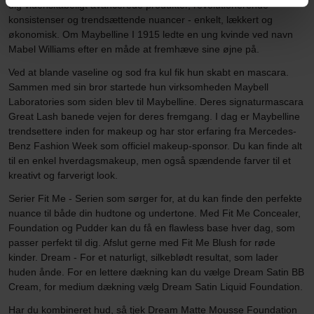
dig videnskabeligt avancerede produkter, revolutionerende
konsistenser og trendsættende nuancer - enkelt, lækkert og
økonomisk. Om Maybelline I 1915 ledte en ung kvinde ved navn
Mabel Williams efter en måde at fremhæve sine øjne på.
Ved at blande vaseline og sod fra kul fik hun skabt en mascara.
Sammen med sin bror startede hun virksomheden Maybell
Laboratories som siden blev til Maybelline. Deres signaturmascara
Great Lash banede vejen for deres fremgang. I dag er Maybelline
trendsettere inden for makeup og har stor erfaring fra Mercedes-
Benz Fashion Week som officiel makeup-sponsor. Du kan finde alt
til en enkel hverdagsmakeup, men også spændende farver til et
kreativt og farverigt look.
Serier Fit Me - Serien som sørger for, at du kan finde den perfekte
nuance til både din hudtone og undertone. Med Fit Me Concealer,
Foundation og Pudder kan du få en flawless base hver dag, som
passer perfekt til dig. Afslut gerne med Fit Me Blush for røde
kinder. Dream - For et naturligt, silkeblødt resultat, som lader
huden ånde. For en lettere dækning kan du vælge Dream Satin BB
Cream, for medium dækning vælg Dream Satin Liquid Foundation.
Har du kombineret hud, så tjek Dream Matte Mousse Foundation