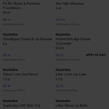
Fit Me Matte & Poreless
Sky High Mascara
Foundation
6 ml
30 ml
88 kr
119 kr
Normalpris 97 kr
Normalpris 132 kr
Maybelline
Maybelline
Cloudtopia Cheek & Lip Mousse
Instant Anti Age Eraser
Concealer
5 g
6.8 ml
69 kr
94 kr
Ikke på lager
Normalpris 99 kr
Normalpris 104 kr
Maybelline
Maybelline
Tattoo Liner Gel Pencil
Lifter Liner Lip Liner
1,3 g
1,2 g
81 kr
81 kr
Normalpris 90 kr
Normalpris 90 kr
Maybelline
Maybelline
Superstay 24H Skin Tint
Lifter Glaze Lip Balm