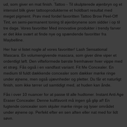
ud, som giver en mat finish. Tattoo - Til skulpterede øjenbryn og et
intensivt blik giver tattooprodukterne et holdbart resultat med
meget pigment. Prøv med fordel favoritten Tattoo Brow Peel-Off
Tint, en semi-permanent toning til øjenbrynene som sidder i op til
tre dage. Vores favoritter Med innovative produkter i trendy farver
er det ikke svært at finde nye og spændende favoritter fra
Maybelline.
Her har vi listet nogle af vores favoritter! Lash Sensational
Mascara. En volumengivende mascara, som giver dine viper et
ordentligt løft. Den vifteformede børste fremhæver hver vippe med
et strøg. Fås også i en vandfast variant. Fit Me Concealer. En
medium til fuldt dækkende concealer som dækker mørke ringe
under øjnene, men også ujævnheder og pletter. Du får et naturligt
finish, som ikke tørrer ud samtidigt med, at huden kan ånde.
Fås i over 10 nuancer for at passe til alle hudtoner. Instant Anti Age
Eraser Concealer. Denne kultfavorit må ingen gå glip af! En
fugtende concealer som skjuler mørke ringe og lyser området
under øjnene op. Perfekt efter en sen aften eller nat med for lidt
søvn.