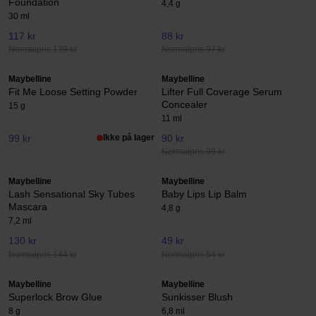
Foundation
4,4 g
30 ml
117 kr
88 kr
Normalpris 139 kr
Normalpris 97 kr
Maybelline
Maybelline
Fit Me Loose Setting Powder
Lifter Full Coverage Serum
Concealer
15 g
11 ml
99 kr
Ikke på lager
90 kr
Normalpris 99 kr
Maybelline
Maybelline
Lash Sensational Sky Tubes
Baby Lips Lip Balm
Mascara
4,8 g
7,2 ml
130 kr
49 kr
Normalpris 144 kr
Normalpris 54 kr
Maybelline
Maybelline
Superlock Brow Glue
Sunkisser Blush
8 g
6,8 ml