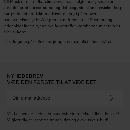
Off Mask er en af Skandinaviens mest solgte ansigtsmasker.
Jorgobé er et unisex-brand, og det elegante skandinaviske design
sørger for, at produkterne bliver en pryd på enhver
badeværelseshylde. Alle produkter fremstilles i Danmark og
indeholder ingen syntetiske farvestoffer, parabener, mineralolier
eller silikone.
Hos Jorgobé går effekt, miljø og sundhed altid hånd i hånd.
NYHEDSBREV
VÆR DEN FØRSTE TIL AT VIDE DET
Vil du have de bedste beauty-nyheder direkte i din indbakke?
Vi giver dig de seneste trends, tips og eksklusive tilbud!