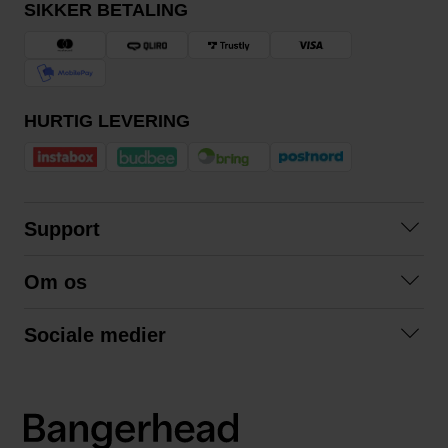
SIKKER BETALING
HURTIG LEVERING
Support
Kontakt os
Om os
Spørgsmål og svar
Om os
Betingelser
Sociale medier
Samarbejd med os
Returnering
Facebook
Bæredygtighed
Privatlivspolitik
Instagram
LinkedIn