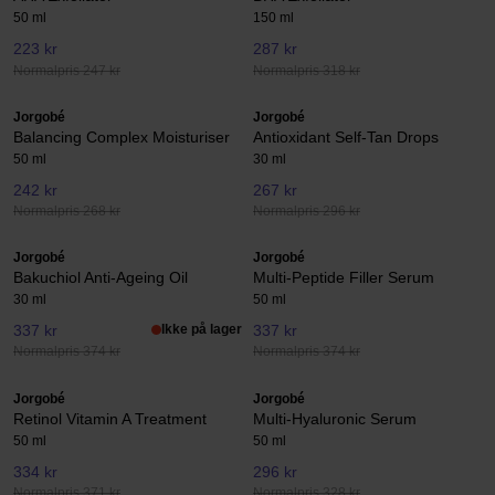
50 ml
150 ml
223 kr
287 kr
Normalpris 247 kr
Normalpris 318 kr
Jorgobé
Jorgobé
Balancing Complex Moisturiser
Antioxidant Self-Tan Drops
50 ml
30 ml
242 kr
267 kr
Normalpris 268 kr
Normalpris 296 kr
Jorgobé
Jorgobé
Bakuchiol Anti-Ageing Oil
Multi-Peptide Filler Serum
30 ml
50 ml
337 kr
Ikke på lager
337 kr
Normalpris 374 kr
Normalpris 374 kr
Jorgobé
Jorgobé
Retinol Vitamin A Treatment
Multi-Hyaluronic Serum
50 ml
50 ml
334 kr
296 kr
Normalpris 371 kr
Normalpris 328 kr