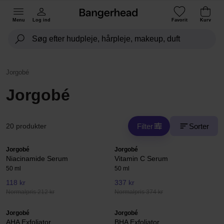
Menu
Log ind
Favorit
Kurv
Jorgobé
Jorgobé
Filter
Sorter
20 produkter
Jorgobé
Jorgobé
Niacinamide Serum
Vitamin C Serum
50 ml
50 ml
118 kr
337 kr
Normalpris 212 kr
Normalpris 374 kr
Jorgobé
Jorgobé
AHA Exfoliator
BHA Exfoliator