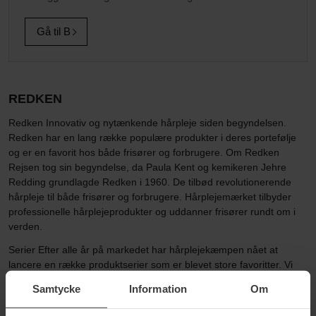
Gå til B
REDKEN
Redken Innovativ og nytænkende hårpleje siden begyndelsen.
Redken har en lang række populære produkter i deres portefølje
og er en favorit hos både frisører og forbrugere. Om Redken
Rejsen tog sin begyndelse, da Paula Kent og kemikeren Jehre
Redding grundlagde Redken i 1960. De tilbød revolutionerende
hårpleje til både frisører og forbrugere. Hårplejemærket tilbyder
professionelle hårplejeprodukter og uddanner frisører rundt om i
verden.
Serier Efter alle år på markedet har hårplejekæmpen nået at
lancere en række produktserier som er blevet store favoritter. Vi
nævner nogle nedenfor. All Soft - Man kan ikke nævne Redken
Samtycke
Information
Om
uden at nævne storfavoritten All Soft. En hudplejeserie til dig med
tørt, sprødt og groft hår, som ønsker en blødere og mere fleksibel