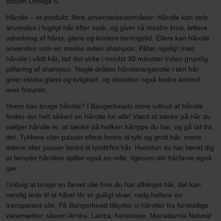
såsom Omega 6.
Hårolie – et produkt, flere anvendelsesområder: Hårolie kan dels
anvendes i fugtigt hår efter vask, og giver så mindre krus, lettere
udredning af håret, glans og kortere tørringstid. Ellers kan hårolie
anvendes som en maske inden shampoo. Påfør rigeligt med
hårolie i vådt hår, lad det virke i mindst 30 minutter inden grundig
påføring af shampoo. Nogle dråber hårolie/arganolie i tørt hår
giver ekstra glans og livlighed, og desuden også bedre kontrol
over frisuren.
Hvem kan bruge hårolie? I Bangerheads store udbud af hårolie
findes der helt sikkert en hårolie for alle! Værd at tænke på når du
vælger hårolie er, at tænke på hvilken hårtype du har, og gå ud fra
det. Tykkere olier passer oftest bedre til tykt og groft hår, mens
lettere olier passer bedst til tyndt/fint hår. Hvordan du har tænkt dig
at benytte hårolien spiller også en rolle, ligesom din hårfarve også
gør.
Undvig at bruge en farvet olie hvis du har afbleget hår, det kan
nemlig lede til at håret får et gulligt skær, vælg hellere en
transparent olie. På Bangerhead tilbyder vi hårolier fra forskellige
varemærker såsom Amika, Lanza, Kerastase, Macadamia Natural