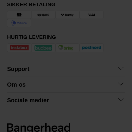
SIKKER BETALING
HURTIG LEVERING
Support
Kontakt os
Om os
Spørgsmål og svar
Om os
Betingelser
Sociale medier
Samarbejd med os
Returnering
Facebook
Bæredygtighed
Privatlivspolitik
Instagram
LinkedIn