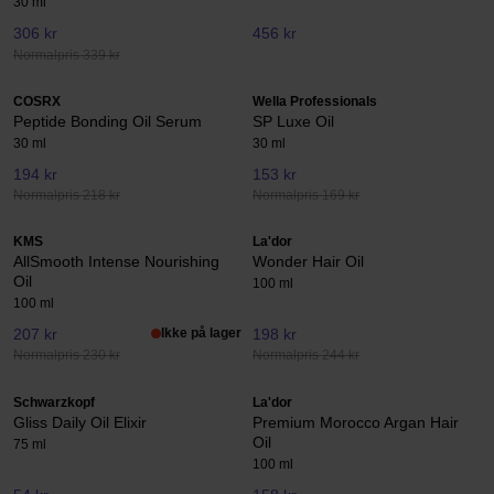
30 ml
306 kr
456 kr
Normalpris 339 kr
COSRX
Wella Professionals
Peptide Bonding Oil Serum
SP Luxe Oil
30 ml
30 ml
194 kr
153 kr
Normalpris 218 kr
Normalpris 169 kr
KMS
La'dor
AllSmooth Intense Nourishing
Wonder Hair Oil
Oil
100 ml
100 ml
207 kr
Ikke på lager
198 kr
Normalpris 230 kr
Normalpris 244 kr
Schwarzkopf
La'dor
Gliss Daily Oil Elixir
Premium Morocco Argan Hair
Oil
75 ml
100 ml