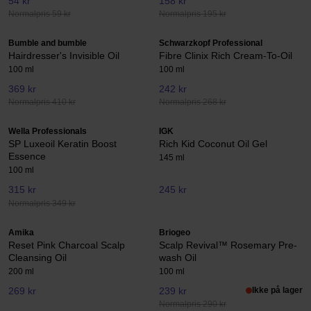
54 kr
158 kr
Normalpris 59 kr
Normalpris 195 kr
Bumble and bumble
Schwarzkopf Professional
Hairdresser's Invisible Oil
Fibre Clinix Rich Cream-To-Oil
100 ml
100 ml
369 kr
242 kr
Normalpris 410 kr
Normalpris 268 kr
Wella Professionals
IGK
SP Luxeoil Keratin Boost
Rich Kid Coconut Oil Gel
Essence
145 ml
100 ml
315 kr
245 kr
Normalpris 349 kr
Amika
Briogeo
Reset Pink Charcoal Scalp
Scalp Revival™ Rosemary Pre-
Cleansing Oil
wash Oil
200 ml
100 ml
269 kr
239 kr
Ikke på lager
Normalpris 290 kr