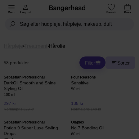
Menu
Log ind
Favorit
Kurv
Hårpleje
Treatment
Hårolie
Filter
Sorter
58 produkter
Sebastian Professional
Four Reasons
DarkOil Smooth and Shine
Sensitive
Styling Oil
50 ml
100 ml
297 kr
135 kr
Normalpris 329 kr
Normalpris 149 kr
Sebastian Professional
Olaplex
Potion 9 Super Luxe Styling
No.7 Bonding Oil
Drops
60 ml