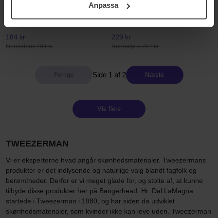
Anpassa
Tweezerman
Tweezerman
samt vår Integritetspolicy.
Lighted Mirror
Mini Nail Rescue Kit
1 pcs
1 pcs
184 kr
229 kr
Normalpris 204 kr
Normalpris 254 kr
Side 1 af 2
Næste
Vis flere
TWEEZERMAN
Vi er eksperterne hvad angår skønhedsmaterialer. Tweezermans
produkter er det indlysende og naturlige valg blandt fagfolk og
berømtheder. Derfor er vi meget glade for, og stolte af, at kunne
tilbyde disse produkter her på Bangerhead. Hr. Dal LaMagna
startede i Tweezerman i 1980, og har siden da udviklet
skønhedsmaterialer, som kvinder ikke kan leve uden. Tweezerman