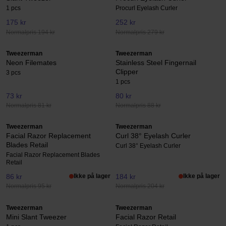
1 pcs
Procurl Eyelash Curler
175 kr
252 kr
Normalpris 194 kr
Normalpris 279 kr
Tweezerman
Tweezerman
Neon Filemates
Stainless Steel Fingernail
Clipper
3 pcs
1 pcs
73 kr
80 kr
Normalpris 81 kr
Normalpris 88 kr
Tweezerman
Tweezerman
Facial Razor Replacement
Curl 38° Eyelash Curler
Blades Retail
Curl 38° Eyelash Curler
Facial Razor Replacement Blades
Retail
86 kr
Ikke på lager
184 kr
Ikke på lager
Normalpris 95 kr
Normalpris 204 kr
Tweezerman
Tweezerman
Mini Slant Tweezer
Facial Razor Retail