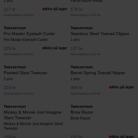
1 pcs
Facial Razor Retail
117 kr
Ikke på lager
178 kr
Normalpris 130 kr
Normalpris 197 kr
Tweezerman
Tweezerman
Pro Master Eyelash Curler
Stainless Steel Toenail Clipper
Pro Master Eyelash Curler
1 pcs
225 kr
Ikke på lager
127 kr
Normalpris 250 kr
Normalpris 141 kr
Tweezerman
Tweezerman
Pointed Slant Tweezer
Barrel Spring Toenail Nipper
1 pcs
1 pcs
210 kr
306 kr
Ikke på lager
Normalpris 233 kr
Normalpris 339 kr
Tweezerman
Tweezerman
Mickey & Minnie Just Imagine
Brow Razor
Slant Tweezer
Brow Razor
Mickey & Minnie Just Imagine Slant
Tweezer
158 kr
152 kr
Ikke på lager