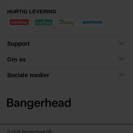
HURTIG LEVERING
Support
Kontakt os
Om os
Spørgsmål og svar
Om os
Betingelser
Sociale medier
Samarbejd med os
Returnering
Facebook
Bæredygtighed
Privatlivspolitik
Instagram
LinkedIn
© 2026 Bangerhead AB