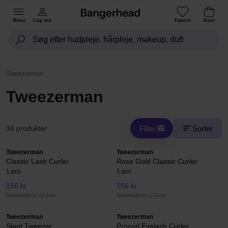
Menu
Log ind
Favorit
Kurv
Tweezerman
Tweezerman
Filter
Sorter
34 produkter
Tweezerman
Tweezerman
Classic Lash Curler
Rose Gold Classic Curler
1 pcs
1 pcs
156 kr
156 kr
Normalpris 173 kr
Normalpris 173 kr
Tweezerman
Tweezerman
Slant Tweezer
Procurl Eyelash Curler