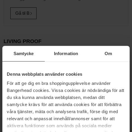
Gå til B
LIVING PROOF
Living Proof blev skabt ud fra en simpel filosofi - At udfordre
Samtycke
Information
Om
konventionel teknologi og løse de mest vanskelige
skønhedsproblemer. Grundlæggerne analyserede, hvad dagens
skønhedsprodukter faktisk indeholder og opdagede, at branchen
Denna webbplats använder cookies
har arbejdet med de samme basisingredienser, såsom silikoner og
olier, i årevis. Dette inspirerede dem til at skabe en ny teknologi,
För att ge dig en bra shoppingupplevelse använder
der skulle tilbyde konsumenten synlige beviser i en flaske, frem for
Bangerhead cookies. Vissa cookies är nödvändiga för att
blot håb i en flaske.
du ska kunna använda webbplatsen, medan ditt
samtycke krävs för att använda cookies för att förbättra
våra tjänster, mäta och analysera trafik, förse dig med
relevant och anpassat innehåll/annonser samt för att
aktivera funktioner som används på sociala medier
NYHEDSBREV