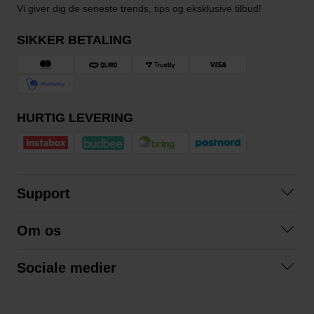
Vi giver dig de seneste trends, tips og eksklusive tilbud!
SIKKER BETALING
HURTIG LEVERING
Support
Kontakt os
Om os
Spørgsmål og svar
Om os
Betingelser
Sociale medier
Samarbejd med os
Returnering
Facebook
Bæredygtighed
Privatlivspolitik