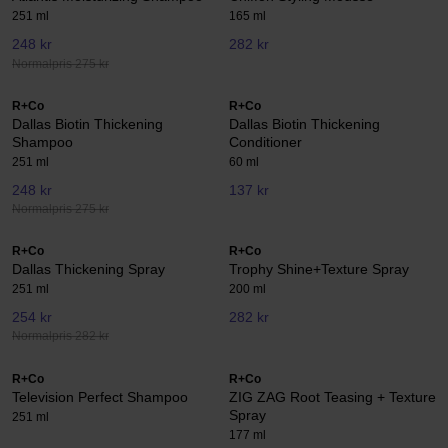
251 ml
165 ml
248 kr
282 kr
Normalpris 275 kr
R+Co
R+Co
Dallas Biotin Thickening
Dallas Biotin Thickening
Shampoo
Conditioner
251 ml
60 ml
248 kr
137 kr
Normalpris 275 kr
R+Co
R+Co
Dallas Thickening Spray
Trophy Shine+Texture Spray
251 ml
200 ml
254 kr
282 kr
Normalpris 282 kr
R+Co
R+Co
Television Perfect Shampoo
ZIG ZAG Root Teasing + Texture
Spray
251 ml
177 ml