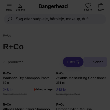
Menu
Log ind
Favorit
Kurv
R+Co
R+Co
Filter
Sorter
71 produkter
R+Co
R+Co
Badlands Dry Shampoo Paste
Atlantis Moisturizing Conditioner
62 g
251 ml
248 kr
Ikke på lager
248 kr
Normalpris 275 kr
Normalpris 275 kr
R+Co
R+Co
Atlantis Moisturizing Shampoo
Chiffon Styling Mousse