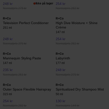
248 kr
Ikke på lager
254 kr
Normalpris 275 kr
Normalpris 282 kr
R+Co
R+Co
Television Perfect Conditioner
High Dive Moisture + Shine
Crème
251 ml
147 ml
248 kr
254 kr
Normalpris 275 kr
Normalpris 282 kr
R+Co
R+Co
Mannequin Styling Paste
Labyrinth
147 ml
177 ml
235 kr
248 kr
Normalpris 261 kr
Normalpris 275 kr
R+Co
R+Co
Outer Space Flexible Hairspray
Spiritualized Dry Shampoo Mist
315 ml
50 ml
254 kr
130 kr
Normalpris 282 kr
Normalpris 144 kr