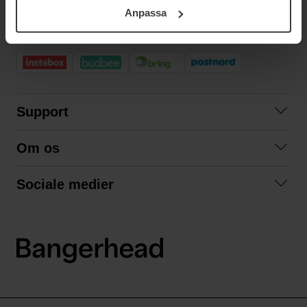
ditt samtycke. För mer information se vår Cookie Policy
Anpassa
samt vår Integritetspolicy.
HURTIG LEVERING
Support
Kontakt os
Om os
Spørgsmål og svar
Om os
Betingelser
Sociale medier
Samarbejd med os
Returnering
Facebook
Bæredygtighed
Privatlivspolitik
Instagram
LinkedIn