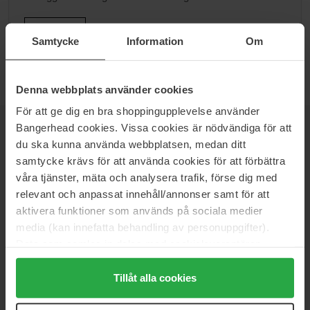
Gå til B
Samtycke
Information
Om
Denna webbplats använder cookies
För att ge dig en bra shoppingupplevelse använder
Bangerhead cookies. Vissa cookies är nödvändiga för att
NYHEDSBREV
du ska kunna använda webbplatsen, medan ditt
VÆR DEN FØRSTE TIL AT VIDE DET
samtycke krävs för att använda cookies för att förbättra
våra tjänster, mäta och analysera trafik, förse dig med
relevant och anpassat innehåll/annonser samt för att
aktivera funktioner som används på sociala medier
Vil du have de bedste beauty-nyheder direkte i din indbakke?
media (kan innefatta behandling av personuppgifter).
Vi giver dig de seneste trends, tips og eksklusive tilbud!
Data som samlas in delas med cookieleverantören.
Genom att trycka på "Tillåt alla cookies" accepterar du
SIKKER BETALING
alla cookies, medan du under "Detaljer" kan anpassa
Tillåt alla cookies
användningen av cookies. Du kan när som helst återkalla