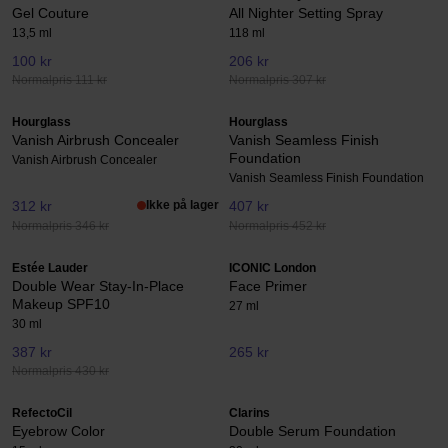
Gel Couture
All Nighter Setting Spray
13,5 ml
118 ml
100 kr
206 kr
Normalpris 111 kr
Normalpris 307 kr
Hourglass
Hourglass
Vanish Airbrush Concealer
Vanish Seamless Finish
Foundation
Vanish Airbrush Concealer
Vanish Seamless Finish Foundation
312 kr
Ikke på lager
407 kr
Normalpris 346 kr
Normalpris 452 kr
Estée Lauder
ICONIC London
Double Wear Stay-In-Place
Face Primer
Makeup SPF10
27 ml
30 ml
387 kr
265 kr
Normalpris 430 kr
RefectoCil
Clarins
Eyebrow Color
Double Serum Foundation