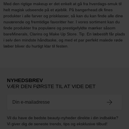
Med den rigtige makeup er det enkelt at gå fra hverdags-smuk til
helt magisk udseende på et øjeblik. På bangerhead.dk fines
produkter i alle farver og prisklasser, så kan du kan finde alle dine
nuværende og fremtidige favoritter her. I vores sortiment kan du
finde produkter fra populære og prestigefyldte mærker såsom
bareMinerals, Clarins og Make Up Store. Tip: En læbestift får plads
i selv den mindste håndtaske, og med et par perfekt malede røde
læber bliver du hurtigt klar til festen.
NYHEDSBREV
VÆR DEN FØRSTE TIL AT VIDE DET
Vil du have de bedste beauty-nyheder direkte i din indbakke?
Vi giver dig de seneste trends, tips og eksklusive tilbud!