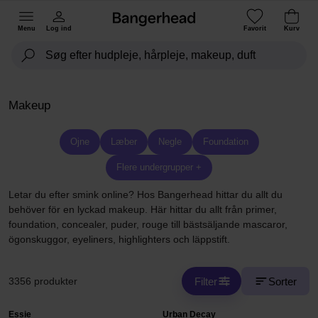
Menu
Log ind
Favorit
Kurv
Makeup
Ojne
Læber
Negle
Foundation
Flere undergrupper +
Letar du efter smink online? Hos Bangerhead hittar du allt du
behöver för en lyckad makeup. Här hittar du allt från primer,
foundation, concealer, puder, rouge till bästsäljande mascaror,
ögonskuggor, eyeliners, highlighters och läppstift.
Filter
Sorter
3356 produkter
Essie
Urban Decay