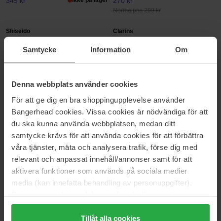
349 kr
Ikke på lager
270 kr
Normalpris 299 kr
Shiseido
Clarins
Eyelash Curler
Instant Smooth Perfecting Touch
Samtycke
Information
Om
1 pcs
15 ml
219 kr
205 kr
Ikke på lager
Normalpris 363 kr
Normalpris 227 kr
Denna webbplats använder cookies
RevitaLash
RMS Beauty
För att ge dig en bra shoppingupplevelse använder
RevitaLash® Advanced
ReFresh Eye Brightener SPF 30
Bangerhead cookies. Vissa cookies är nödvändiga för att
3.5 ml
11,5 ml
du ska kunna använda webbplatsen, medan ditt
990 kr
400 kr
samtycke krävs för att använda cookies för att förbättra
Normalpris 1 099 kr
våra tjänster, mäta och analysera trafik, förse dig med
RMS Beauty
RevitaLash
relevant och anpassat innehåll/annonser samt för att
Revitalize Hydra Concealer
Brow
aktivera funktioner som används på sociala medier
5 ml
3 ml
media (kan innefatta behandling av personuppgifter).
256 kr
900 kr
Data som samlas in delas med cookieleverantören.
Normalpris 284 kr
Normalpris 999 kr
Genom att trycka på "Tillåt alla cookies" accepterar du
alla cookies, medan du under "Detaljer" kan anpassa
Tillåt alla cookies
IsaDora
RevitaLash