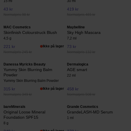
15 ml
30 ml
43 kr
419 kr
Normalpris 98 kr
Normalpris 465 kr
MAC Cosmetics
Maybelline
Skinfinish Colourstruck Blush
Sky High Mascara
4,5 g
7,2 ml
221 kr
Ikke på lager
73 kr
Normalpris 245 kr
Normalpris 132 kr
Danessa Myricks Beauty
Dermalogica
Yummy Skin Blurring Balm
AGE smart
Powder
22 ml
Yummy Skin Blurring Balm Powder
315 kr
Ikke på lager
458 kr
Normalpris 349 kr
Normalpris 508 kr
bareMinerals
Grande Cosmetics
Original Loose Mineral
GrandeLASH-MD Serum
Foundation SPF15
1 ml
8 g