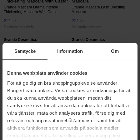
Thickening Mascara With Castor
Mascara
Grande Mascara Drama Intense
Grande Mascara Lash Boosting
Thickening Mascara With Castor
Mascara
221 kr
221 kr
Normalpris 265 kr
Normalpris 265 kr
Grande Cosmetics
Grande Cosmetics
Grande Primer Lengthener &
GrandeGLOW Plumping Liquid
Samtycke
Information
Om
Thickener
Highlighter
Grande Primer Lengthener &
GrandeGLOW Plumping Liquid
Thickener
Highlighter
221 kr
Ikke på lager
216 kr
Denna webbplats använder cookies
Normalpris 265 kr
Normalpris 239 kr
För att ge dig en bra shoppingupplevelse använder
Bangerhead cookies. Vissa cookies är nödvändiga för att
Grande Cosmetics
Grande Cosmetics
GrandeMASCARA Conditioning
GrandePOP Plumping Liquid
du ska kunna använda webbplatsen, medan ditt
Peptide Mascara
Blush
samtycke krävs för att använda cookies för att förbättra
5,6 g
GrandePOP Plumping Liquid Blush
våra tjänster, mäta och analysera trafik, förse dig med
221 kr
216 kr
relevant och anpassat innehåll/annonser samt för att
Normalpris 265 kr
Normalpris 239 kr
aktivera funktioner som används på sociala medier
media (kan innefatta behandling av personuppgifter).
Grande Cosmetics