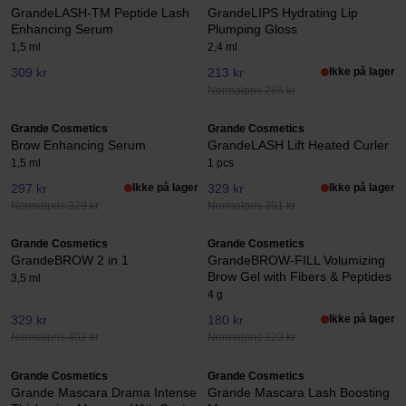
GrandeLASH-TM Peptide Lash
GrandeLIPS Hydrating Lip
Enhancing Serum
Plumping Gloss
1,5 ml
2,4 ml
309 kr
213 kr
Ikke på lager
Normalpris 265 kr
Grande Cosmetics
Grande Cosmetics
Brow Enhancing Serum
GrandeLASH Lift Heated Curler
1,5 ml
1 pcs
297 kr
Ikke på lager
329 kr
Ikke på lager
Normalpris 329 kr
Normalpris 391 kr
Grande Cosmetics
Grande Cosmetics
GrandeBROW 2 in 1
GrandeBROW-FILL Volumizing
Brow Gel with Fibers & Peptides
3,5 ml
4 g
329 kr
180 kr
Ikke på lager
Normalpris 402 kr
Normalpris 223 kr
Grande Cosmetics
Grande Cosmetics
Grande Mascara Drama Intense
Grande Mascara Lash Boosting