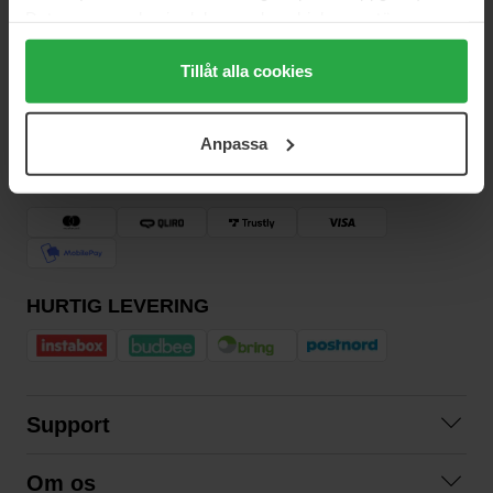
Data som samlas in delas med cookieleverantören.
Genom att trycka på "Tillåt alla cookies" accepterar du
alla cookies, medan du under "Detaljer" kan anpassa
Tillåt alla cookies
användningen av cookies. Du kan när som helst återkalla
Vil du have de bedste beauty-nyheder direkte i din indbakke?
ditt samtycke. För mer information se vår Cookie Policy
Vi giver dig de seneste trends, tips og eksklusive tilbud!
Anpassa
samt vår Integritetspolicy.
SIKKER BETALING
HURTIG LEVERING
Support
Kontakt os
Om os