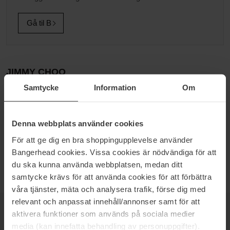
Gå til B
JIMMY CHOO
Samtycke
Information
Om
DET ER GLAMOURØST OG LEGESYGT Jimmy Choo blev
grundlagt af den malaysiske designer med samme navn. Mærket
Jimmy Choo er bedst kendt for sine sko og accessoirer, og har
desuden lavet en kollektion for Hennes & Mauritz i 2009.
Denna webbplats använder cookies
Parfumerne udtrykker glitrende, feminin styrke, skønhed og
För att ge dig en bra shoppingupplevelse använder
selvtillid. Duften er rig, varm og dyb med en gemt, lokkende
Bangerhead cookies. Vissa cookies är nödvändiga för att
seksualitet.
du ska kunna använda webbplatsen, medan ditt
samtycke krävs för att använda cookies för att förbättra
våra tjänster, mäta och analysera trafik, förse dig med
relevant och anpassat innehåll/annonser samt för att
aktivera funktioner som används på sociala medier
NYHEDSBREV
VÆR DEN FØRSTE TIL AT VIDE DET
media (kan innefatta behandling av personuppgifter).