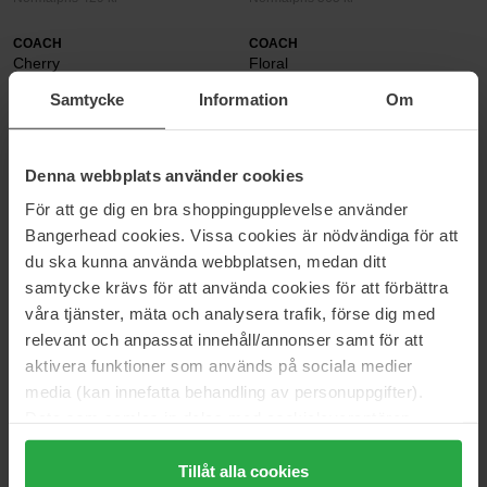
COACH
COACH
Cherry
Floral
90 ml
30 ml
Samtycke
Information
Om
889 kr
Ikke på lager
369 kr
Normalpris 409 kr
Denna webbplats använder cookies
COACH
COACH
Man
Man
För att ge dig en bra shoppingupplevelse använder
40 ml
60 ml
Bangerhead cookies. Vissa cookies är nödvändiga för att
405 kr
560 kr
du ska kunna använda webbplatsen, medan ditt
Normalpris 449 kr
samtycke krävs för att använda cookies för att förbättra
våra tjänster, mäta och analysera trafik, förse dig med
COACH
relevant och anpassat innehåll/annonser samt för att
aktivera funktioner som används på sociala medier
Coach ? dufte, der er inspireret af den urbane energi, der
media (kan innefatta behandling av personuppgifter).
kendetegner New York. Coach blev grundlagt i New York 1941
Data som samlas in delas med cookieleverantören.
som et familieejet læderværksted. I dag er der tale om et
Genom att trycka på "Tillåt alla cookies" accepterar du
internationalt luksus- og livsstilsbrand. Siden 2013 har Coach
gennemgået en forvandling, der har gjort brandet mere sofistikeret
alla cookies, medan du under "Detaljer" kan anpassa
Tillåt alla cookies