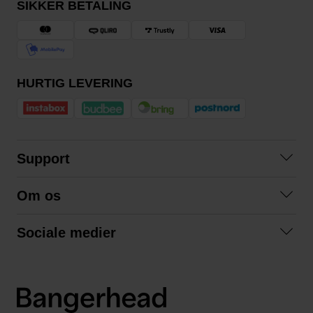
SIKKER BETALING
HURTIG LEVERING
Support
Kontakt os
Om os
Spørgsmål og svar
Om os
Betingelser
Sociale medier
Samarbejd med os
Returnering
Facebook
Bæredygtighed
Privatlivspolitik
Instagram
LinkedIn