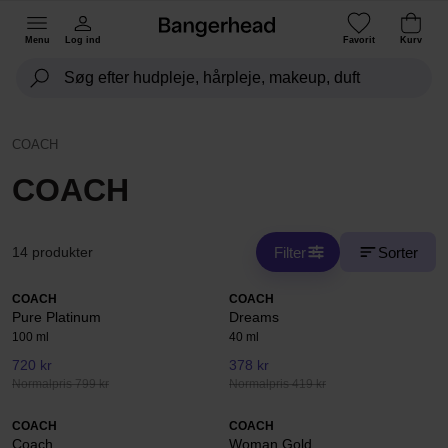
Menu
Log ind
Favorit
Kurv
COACH
COACH
Filter
Sorter
14 produkter
COACH
COACH
Pure Platinum
Dreams
100 ml
40 ml
720 kr
378 kr
Normalpris 799 kr
Normalpris 419 kr
COACH
COACH
Coach
Woman Gold