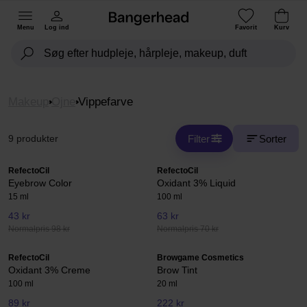
Menu
Log ind
Favorit
Kurv
Makeup
Ojne
Vippefarve
Filter
Sorter
9 produkter
RefectoCil
RefectoCil
Eyebrow Color
Oxidant 3% Liquid
15 ml
100 ml
43 kr
63 kr
Normalpris 98 kr
Normalpris 70 kr
RefectoCil
Browgame Cosmetics
Oxidant 3% Creme
Brow Tint
100 ml
20 ml
89 kr
222 kr