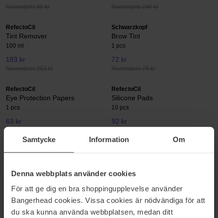
Normalpris 98 kr
Normalpris 246 kr
RefectoCil
Schwarzkopf
Tint Remover
Brow Tint
100 ml
1 pcs
183 kr
72 kr
Normalpris 203 kr
Normalpris 79 kr
RefectoCil
RefectoCil
Eye Protection Papers
Silicone Pads
1 pcs
10 pcs
63 kr
92 kr
Normalpris 70 kr
Normalpris 213 kr
Samtycke
Information
Om
RefectoCil
Styling Gel
9 ml
Denna webbplats använder cookies
183 kr
För att ge dig en bra shoppingupplevelse använder
Normalpris 203 kr
Bangerhead cookies. Vissa cookies är nödvändiga för att
du ska kunna använda webbplatsen, medan ditt