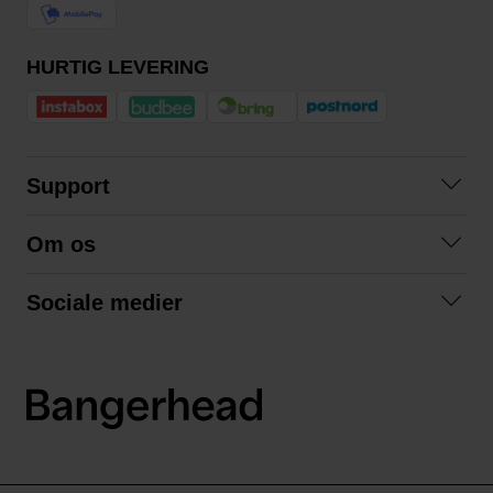
HURTIG LEVERING
Support
Kontakt os
Om os
Spørgsmål og svar
Om os
Betingelser
Sociale medier
Samarbejd med os
Returnering
Facebook
Bæredygtighed
Privatlivspolitik
Instagram
LinkedIn