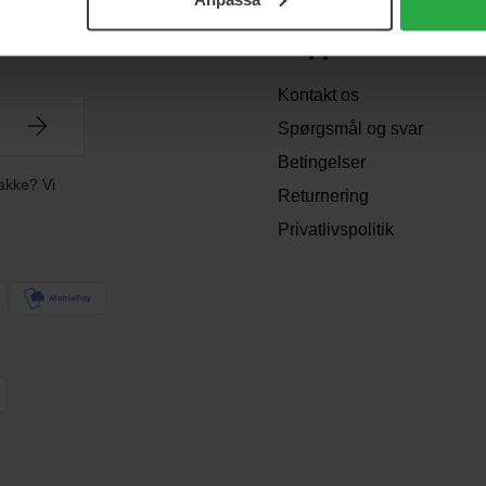
Support
Kontakt os
Spørgsmål og svar
Betingelser
akke? Vi
Returnering
Privatlivspolitik