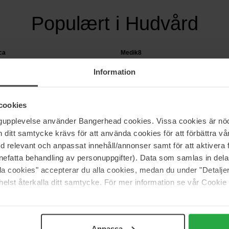
Populært i Hudvård
ca
Medik8
leansing Gel Refill
Liquid Peptides Advanced MP
Information
ansing Gel Refill
30 ml
478 kr
 556 kr
Normalpris 865 kr
cookies
ngupplevelse använder Bangerhead cookies. Vissa cookies är nöd
itt samtycke krävs för att använda cookies för att förbättra vår
med relevant och anpassat innehåll/annonser samt för att aktiver
pris med hurtig levering.
nefatta behandling av personuppgifter). Data som samlas in del
alla cookies" accepterar du alla cookies, medan du under "Detal
elst återkalla ditt samtycke. För mer information se vår Cookie
Anpassa