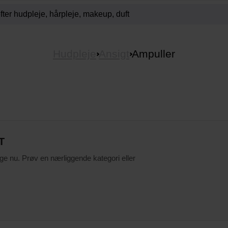
Hudpleje
Ansigt
Ampuller
T
ige nu. Prøv en nærliggende kategori eller