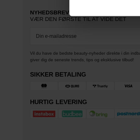
NYHEDSBREV
VÆR DEN FØRSTE TIL AT VIDE DET
Vil du have de bedste beauty-nyheder direkte i din indb
giver dig de seneste trends, tips og eksklusive tilbud!
SIKKER BETALING
HURTIG LEVERING