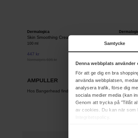
Dermalogica
Dermalogi
Skin Smoothing Cream
Special C
Samtycke
100 ml
Special Cle
447 kr
347 kr
Normalpris 696 kr
Normalpris
Denna webbplats använder 
För att ge dig en bra shoppi
AMPULLER
använda webbplatsen, medan d
analysera trafik, förse dig 
Hos Bangerhead finder du et stort udvalg Ampuller, til lav
sociala medier media (kan in
Genom att trycka på "Tillåt 
av cookies. Du kan när som h
Integritetspolicy.