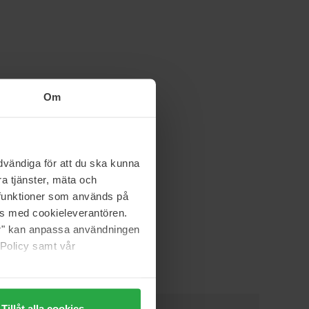
Om
vändiga för att du ska kunna
a tjänster, mäta och
a funktioner som används på
as med cookieleverantören.
jer" kan anpassa användningen
 Policy samt vår
Tillåt alla cookies