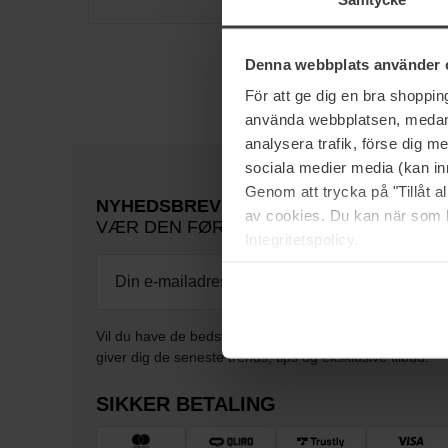
Denna webbplats använder 
För att ge dig en bra shoppi
använda webbplatsen, medan d
analysera trafik, förse dig 
sociala medier media (kan in
Genom att trycka på "Tillåt 
NYHEDSBREV
av cookies. Du kan när som h
VÆR DEN FØRSTE TIL AT VIDE DET
Integritetspolicy.
Vil du have de bedste beauty-nyheder direkte i din indb
giver dig de seneste trends, tips og eksklusive tilbud!
SIKKER BETALING