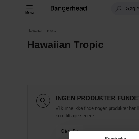
Menu
Hawaiian Tropic
Hawaiian Tropic
INGEN PRODUKTER FUNDE
Vi kunne ikke finde nogen produkter her l
kom tilbage senere.
Gå til B
Samtycke