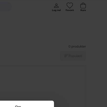
Log ind
Favorit
Kurv
0 produkter
Populært
Om