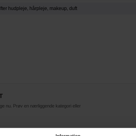
T
ige nu. Prøv en nærliggende kategori eller
Information