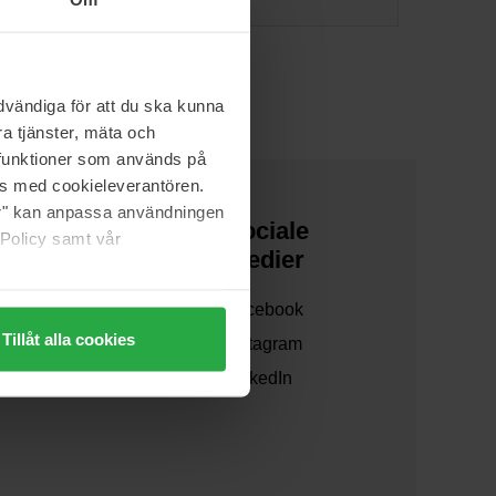
vändiga för att du ska kunna
a tjänster, mäta och
a funktioner som används på
as med cookieleverantören.
jer" kan anpassa användningen
Om os
Sociale
 Policy samt vår
medier
Om os
Facebook
Samarbejd med os
Tillåt alla cookies
Instagram
Bæredygtighed
LinkedIn