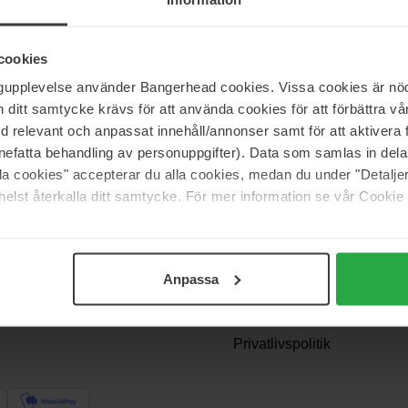
cookies
ngupplevelse använder Bangerhead cookies. Vissa cookies är nöd
itt samtycke krävs för att använda cookies för att förbättra vår
med relevant och anpassat innehåll/annonser samt för att aktiver
nefatta behandling av personuppgifter). Data som samlas in del
alla cookies" accepterar du alla cookies, medan du under "Detal
Support
elst återkalla ditt samtycke. För mer information se vår Cookie
Kontakt os
Spørgsmål og svar
Anpassa
Betingelser
akke? Vi
Returnering
Privatlivspolitik