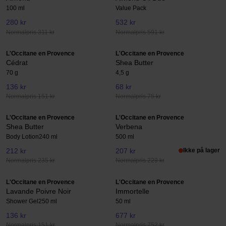
100 ml
Value Pack
280 kr
532 kr
Normalpris 311 kr
Normalpris 591 kr
L'Occitane en Provence
L'Occitane en Provence
Cédrat
Shea Butter
70 g
4,5 g
136 kr
68 kr
Normalpris 151 kr
Normalpris 75 kr
L'Occitane en Provence
L'Occitane en Provence
Shea Butter
Verbena
Body Lotion
240 ml
500 ml
212 kr
207 kr
Ikke på lager
Normalpris 235 kr
Normalpris 229 kr
L'Occitane en Provence
L'Occitane en Provence
Lavande Poivre Noir
Immortelle
Shower Gel
250 ml
50 ml
136 kr
677 kr
Normalpris 151 kr
Normalpris 752 kr