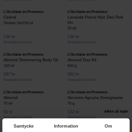
L'Occitane en Provence
L'Occitane en Provence
Cédrat
Lavande Poivre Noir Deo Roll-
On
Shower Gel
250 ml
50 ml
136 kr
136 kr
Normalpris 151 kr
Normalpris 151 kr
L'Occitane en Provence
L'Occitane en Provence
Almond Shimmering Body Oil
Almond Duo Kit
100 ml
650 g
287 kr
252 kr
Normalpris 318 kr
Normalpris 279 kr
L'Occitane en Provence
L'Occitane en Provence
Almond
Verveine Agrume Energisante
75 ml
70 g
92 kr
122 kr
Ikke på lager
Normalpris 158 kr
Normalpris 135 kr
Samtycke
Information
Om
L'Occitane en Provence
L'Occitane en Provence