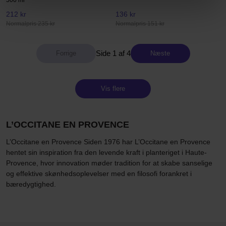
500 ml
212 kr
136 kr
Normalpris 235 kr
Normalpris 151 kr
Side 1 af 4
Næste
Vis flere
L’OCCITANE EN PROVENCE
L’Occitane en Provence Siden 1976 har L’Occitane en Provence
hentet sin inspiration fra den levende kraft i planteriget i Haute-
Provence, hvor innovation møder tradition for at skabe sanselige
og effektive skønhedsoplevelser med en filosofi forankret i
bæredygtighed.