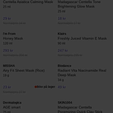
Centella Asiatica Calming Mask
Madagascar Centella Tone
Brightening Glow Mask
25 ml
25 ml
29 kr
18 kr
Normalpris 34 kr
Normalpris 27 kr
I'm From
Klairs
Honey Mask
Freshly Juiced Vitamin E Mask
120 ml
90 ml
293 kr
247 kr
Normalpris 356 kr
Normalpris 295 kr
MISSHA
Biodance
Airy Fit Sheet Mask (Rice)
Radiant Vita Niacinamide Real
Deep Mask
19 g
34 g
23 kr
Ikke på lager
49 kr
Normalpris 27 kr
Dermalogica
SKIN1004
AGE smart
Madagascar Centella
Poremizing Quick Clay Stick
75 ml