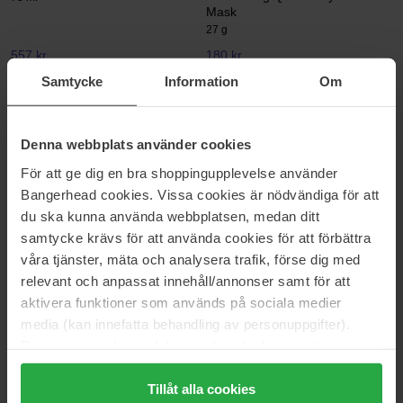
Mask
27 g
557 kr
180 kr
Normalpris 618 kr
Normalpris 199 kr
Samtycke
Information
Om
I'm From
Medik8
Mugwort Mask
Ultimare Recovery Bio Cellulose
Mask
Denna webbplats använder cookies
110 g
Ultimare Recovery Bio Cellulose
För att ge dig en bra shoppingupplevelse använder
Mask
Bangerhead cookies. Vissa cookies är nödvändiga för att
270 kr
Ikke på lager
450 kr
du ska kunna använda webbplatsen, medan ditt
Normalpris 328 kr
Normalpris 595 kr
samtycke krävs för att använda cookies för att förbättra
Dr. Ceuracle
COSRX
våra tjänster, mäta och analysera trafik, förse dig med
Hyal Reyouth Lifting Sheet Mask
Advanced Snail Mucin Power
relevant och anpassat innehåll/annonser samt för att
Activating Hydrogel Mask
30 ml
aktivera funktioner som används på sociala medier
3 pcs
media (kan innefatta behandling av personuppgifter).
27 kr
135 kr
Data som samlas in delas med cookieleverantören.
Normalpris 34 kr
Normalpris 167 kr
Genom att trycka på "Tillåt alla cookies" accepterar du
SKIN1004
Biodance
alla cookies, medan du under "Detaljer" kan anpassa
Tillåt alla cookies
Madagascar Centella Watergel
Refreshing Sea Kelp Real Deep