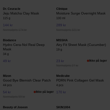
Dr. Ceuracle
Clinique
Jeju Matcha Clay Mask
Moisture Surge Overnight Mask
115 g
100 ml
144 kr
289 kr
Normalpris 174 kr
Normalpris 321 kr
Biodance
MISSHA
Hydro Cera-Nol Real Deep
Airy Fit Sheet Mask (Cucumber)
Mask
19 g
34 g
49 kr
23 kr
Ikke på lager
Normalpris 27 kr
Mizon
Medicube
Good Bye Blemish Clear Patch
PDRN Pink Collagen Gel Mask
44 pcs
4 pcs
54 kr
Ikke på lager
170 kr
Normalpris 59 kr
Beauty of Joseon
SKIN1004