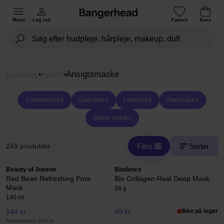
Menu
Log ind
Favorit
Kurv
Hudpleje
Ansigt
Ansigtsmaske
Crememaske
Gelmaske
Lermaske
Nattmaske
Sheet masks
Filter
Sorter
249 produkter
Beauty of Joseon
Biodance
Red Bean Refreshing Pore
Bio Collagen-Real Deep Mask
Mask
34 g
140 ml
144 kr
49 kr
Ikke på lager
Normalpris 159 kr