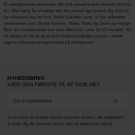
En ansigtsmaske behandler din hud uanset hvilken tilstand din hud
er i. Men sørg for at vælge den der passer lige præcis dig, hvis du
for eksempel har tør hud, fedtet hud eller acne. Vi har velkendte
varemærker som Sensai Kanebo, Matis, Make Up Store og mange
flere. En ansigtsmaske har man oftest på i cirka 10-15 minutter. Så
nu slipper du for at gå til dyre hudbehandlinger, og kan i stedet
tage en luksuriøs ansigtsmaske på derhjemme!
NYHEDSBREV
VÆR DEN FØRSTE TIL AT VIDE DET
Vil du have de bedste beauty-nyheder direkte i din indbakke?
Vi giver dig de seneste trends, tips og eksklusive tilbud!