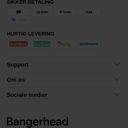
SIKKER BETALING
HURTIG LEVERING
Support
Kontakt os
Om os
Spørgsmål og svar
Om os
Betingelser
Sociale medier
Samarbejd med os
Returnering
Facebook
Bæredygtighed
Privatlivspolitik
Instagram
LinkedIn