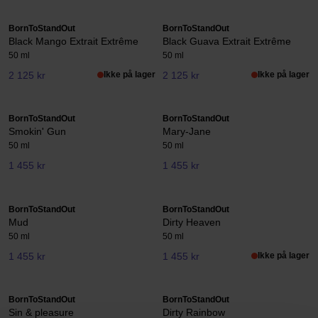
BornToStandOut
BornToStandOut
Black Mango Extrait Extrême
Black Guava Extrait Extrême
50 ml
50 ml
2 125 kr
Ikke på lager
2 125 kr
Ikke på lager
BornToStandOut
BornToStandOut
Smokin' Gun
Mary-Jane
50 ml
50 ml
1 455 kr
1 455 kr
BornToStandOut
BornToStandOut
Mud
Dirty Heaven
50 ml
50 ml
1 455 kr
1 455 kr
Ikke på lager
BornToStandOut
BornToStandOut
Sin & pleasure
Dirty Rainbow