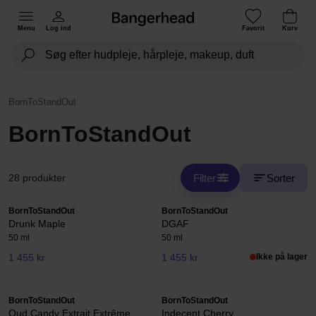
Menu
Log ind
Favorit
Kurv
BornToStandOut
BornToStandOut
Filter
Sorter
28 produkter
BornToStandOut
BornToStandOut
Drunk Maple
DGAF
50 ml
50 ml
1 455 kr
1 455 kr
Ikke på lager
BornToStandOut
BornToStandOut
Oud Candy Extrait Extrême
Indecent Cherry