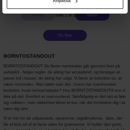
Anpassa
samt vår Integritetspolicy.
Side 1 af 2
Næste
Vis flere
BORNTOSTANDOUT
BORNTOSTANDOUT De fleste mennesker går gennem livet på
autopilot - følger regler, de aldrig har accepteret, og forsøger at
passe ind i kasser, de aldrig har valgt. Vi lærer at indordne os, at
være »normale«. Men tænk over det - hvem har overhovedet
besluttet, hvad normal betyder? Hos BORNTOSTANDOUT® tror vi
ikke på det. Komfort er overvurderet. Selvfølgelig er det rart at føle
sig »sikker«, men sikkerhed bliver et bur, når det forhindrer dig i at
være dig selv.
Vi er her for de utilpassede, oprørerne, regelbryderne - dem, der
får et kick ud af at farve uden for grænserne. Vi hylder den gnist,