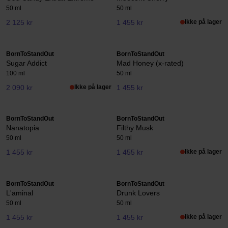
50 ml
50 ml
2 125 kr
1 455 kr
Ikke på lager
BornToStandOut
BornToStandOut
Sugar Addict
Mad Honey (x-rated)
100 ml
50 ml
2 090 kr
Ikke på lager
1 455 kr
BornToStandOut
BornToStandOut
Nanatopia
Filthy Musk
50 ml
50 ml
1 455 kr
1 455 kr
Ikke på lager
BornToStandOut
BornToStandOut
L'aminal
Drunk Lovers
50 ml
50 ml
1 455 kr
1 455 kr
Ikke på lager