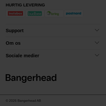
HURTIG LEVERING
Support
Kontakt os
Om os
Spørgsmål og svar
Om os
Betingelser
Sociale medier
Samarbejd med os
Returnering
Facebook
Bæredygtighed
Privatlivspolitik
Instagram
LinkedIn
© 2026 Bangerhead AB