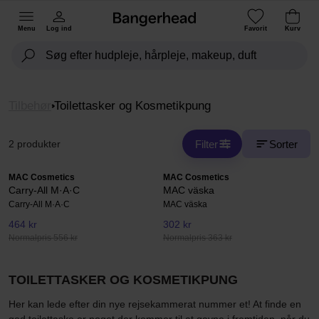
Menu
Log ind
Favorit
Kurv
Tilbehør
Toilettasker og Kosmetikpung
Filter
Sorter
2 produkter
MAC Cosmetics
MAC Cosmetics
Carry-All M·A·C
MAC väska
Carry-All M·A·C
MAC väska
464 kr
302 kr
Normalpris 556 kr
Normalpris 363 kr
TOILETTASKER OG KOSMETIKPUNG
Her kan lede efter din nye rejsekammerat nummer et! At finde en