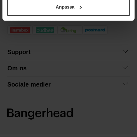
ditt samtycke. För mer information se vår Cookie Policy
Anpassa
samt vår Integritetspolicy.
HURTIG LEVERING
Support
Kontakt os
Om os
Spørgsmål og svar
Om os
Betingelser
Sociale medier
Samarbejd med os
Returnering
Facebook
Bæredygtighed
Privatlivspolitik
Instagram
LinkedIn