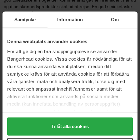
god toilettaske er noget der kommer til at gavne i fremtiden, når du
og dine skønhedsprodukter skal ud at rejse. En god sminketaske
vil redde dig på rejsen, det er vigtigt at den er rummelig, men
Samtycke
Information
Om
alligevel ikke alt for stor hvis du vil rejse let og gerne har plads til
lidt rejseting udover en god toilettaske!
Denna webbplats använder cookies
För att ge dig en bra shoppingupplevelse använder
Bangerhead cookies. Vissa cookies är nödvändiga för att
NYHEDSBREV
du ska kunna använda webbplatsen, medan ditt
VÆR DEN FØRSTE TIL AT VIDE DET
samtycke krävs för att använda cookies för att förbättra
våra tjänster, mäta och analysera trafik, förse dig med
relevant och anpassat innehåll/annonser samt för att
aktivera funktioner som används på sociala medier
media (kan innefatta behandling av personuppgifter).
Vil du have de bedste beauty-nyheder direkte i din indbakke?
Vi giver dig de seneste trends, tips og eksklusive tilbud!
Data som samlas in delas med cookieleverantören.
Genom att trycka på "Tillåt alla cookies" accepterar du
SIKKER BETALING
alla cookies, medan du under "Detaljer" kan anpassa
Tillåt alla cookies
användningen av cookies. Du kan när som helst återkalla