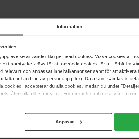
Information
odukter specielt designet til dig som træner. Alle produkter er berig
r seneste forskningsresultater og altid baseret på evidens. Produkterne 
cookies
en er prisbelønnet og hyldet.
ngupplevelse använder Bangerhead cookies. Vissa cookies är nöd
dorant af Bäst i Test og Pricerunner. Moss & Noor er udviklet af den t
itt samtycke krävs för att använda cookies för att förbättra vår
med relevant och anpassat innehåll/annonser samt för att aktiver
nefatta behandling av personuppgifter). Data som samlas in del
alla cookies" accepterar du alla cookies, medan du under "Detal
elst återkalla ditt samtycke. För mer information se vår Cookie
Support
Anpassa
Kontakt os