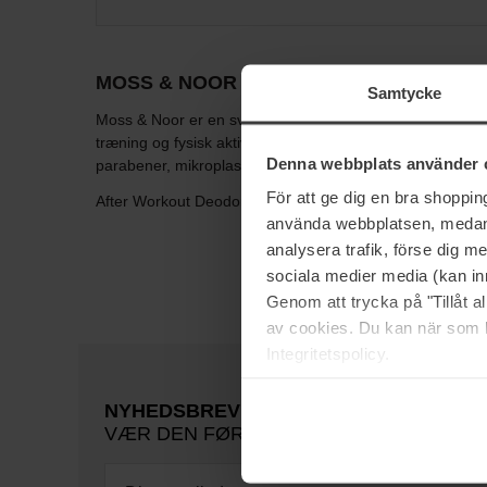
MOSS & NOOR
Samtycke
Moss & Noor er en svensk startup som udvikler hudplejepr
træning og fysisk aktivitet. Produkterne er udviklet efte
Denna webbplats använder 
parabener, mikroplast og farvestoffer. After Workout seri
För att ge dig en bra shoppi
After Workout Deodorant er udset til Sveriges bedste deo
använda webbplatsen, medan d
analysera trafik, förse dig 
sociala medier media (kan in
Genom att trycka på "Tillåt 
av cookies. Du kan när som h
Integritetspolicy.
NYHEDSBREV
VÆR DEN FØRSTE TIL AT VIDE DET