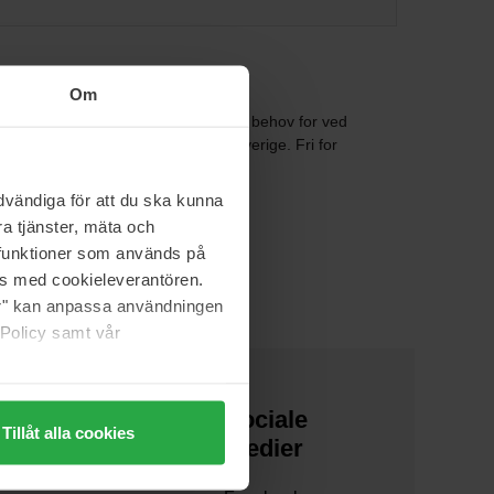
Om
et med emner som din krop har ekstra behov for ved
er 100% veganske og produceres i Sverige. Fri for
vändiga för att du ska kunna
idligere elitesvømmer Tom Flumé.
a tjänster, mäta och
a funktioner som används på
as med cookieleverantören.
jer" kan anpassa användningen
 Policy samt vår
Om os
Sociale
Tillåt alla cookies
medier
Om os