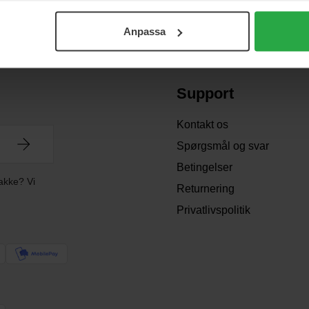
Anpassa
Support
Kontakt os
Spørgsmål og svar
Betingelser
akke? Vi
Returnering
Privatlivspolitik