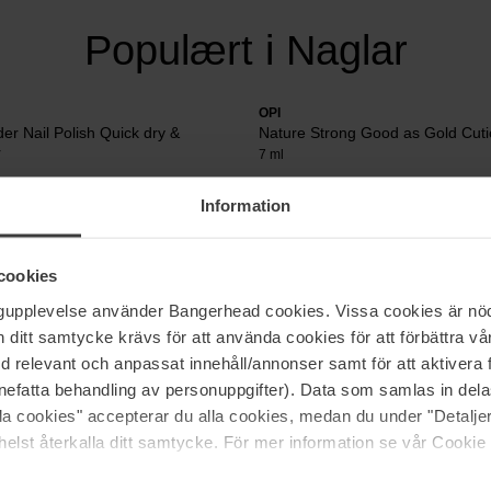
Populært i Naglar
OPI
r Nail Polish Quick dry &
Nature Strong Good as Gold Cut
r
7 ml
Information
109 kr
55 kr
cookies
ngupplevelse använder Bangerhead cookies. Vissa cookies är nöd
itt samtycke krävs för att använda cookies för att förbättra vår
me, i stedet for at gøre det på en salon! Til gel-lak skal man huske, a
med relevant och anpassat innehåll/annonser samt för att aktiver
 neglelak er meget slidstærkt, så det fungerer også som beskyttelse på n
nefatta behandling av personuppgifter). Data som samlas in del
t start-kit, så har man alt man behøver.
alla cookies" accepterar du alla cookies, medan du under "Detal
t vores kundeservice, så hjælper vi dig gerne.
elst återkalla ditt samtycke. För mer information se vår Cookie