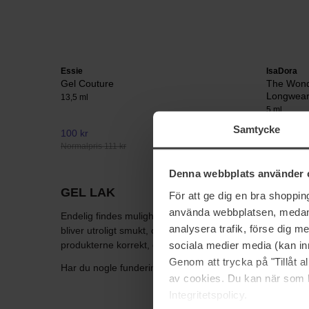
Essie
IsaDora
Gel Couture
The Wonde
Longwea
13,5 ml
5 ml
Samtycke
100 kr
45 kr
Normalpris 111 kr
Normalpris 
Denna webbplats använder 
GEL LAK
För att ge dig en bra shoppi
använda webbplatsen, medan d
Endelig findes muligheden for at ordne din negle derhjem
analysera trafik, förse dig 
bliver utroligt smukt, og ikke mindst rigtig holdbart! Gel
sociala medier media (kan in
produkterne korrekt, det kan derfor være smart at købe e
Genom att trycka på "Tillåt 
Har du nogle funderinger omkring gel neglelak, så kontak
av cookies. Du kan när som h
Integritetspolicy.