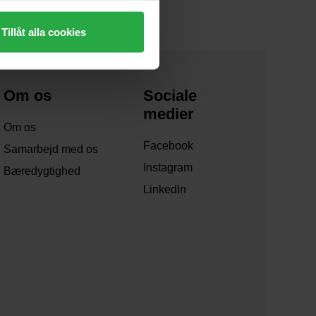
Tillåt alla cookies
Om os
Sociale
medier
Om os
Facebook
Samarbejd med os
Instagram
Bæredygtighed
LinkedIn