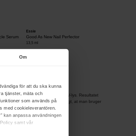
Essie
icle Serum
Good As New Nail Perfector
13,5 ml
Om
68 kr
Normalpris 111 kr
vändiga för att du ska kunna
a tjänster, mäta och
t produktet hærdes med LED- eller UV-lys. Resultatet
a funktioner som används på
eglene. Med gel neglelak er det vigtigt, at man bruger
as med cookieleverantören.
jer" kan anpassa användningen
 Policy samt vår