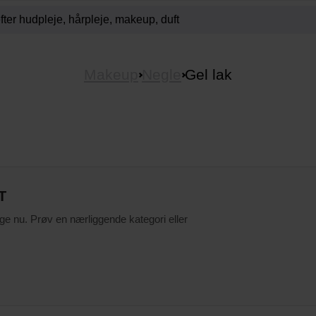
Makeup
Negle
Gel lak
T
ige nu. Prøv en nærliggende kategori eller