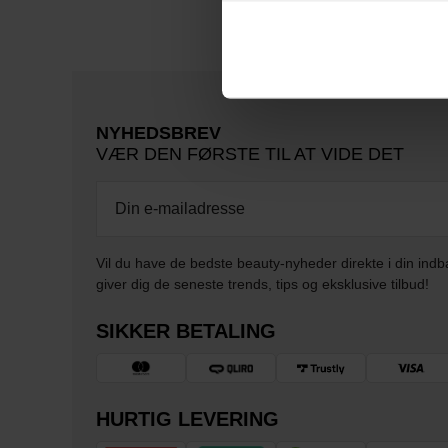
NYHEDSBREV
VÆR DEN FØRSTE TIL AT VIDE DET
Vil du have de bedste beauty-nyheder direkte i din indb
giver dig de seneste trends, tips og eksklusive tilbud!
SIKKER BETALING
HURTIG LEVERING