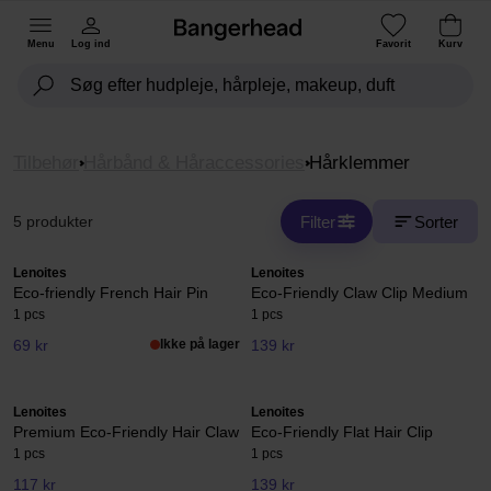
Menu
Log ind
Favorit
Kurv
Tilbehør
Hårbånd & Håraccessories
Hårklemmer
Filter
Sorter
5 produkter
Lenoites
Lenoites
Eco-friendly French Hair Pin
Eco-Friendly Claw Clip Medium
1 pcs
1 pcs
69 kr
Ikke på lager
139 kr
Lenoites
Lenoites
Premium Eco-Friendly Hair Claw
Eco-Friendly Flat Hair Clip
1 pcs
1 pcs
117 kr
139 kr