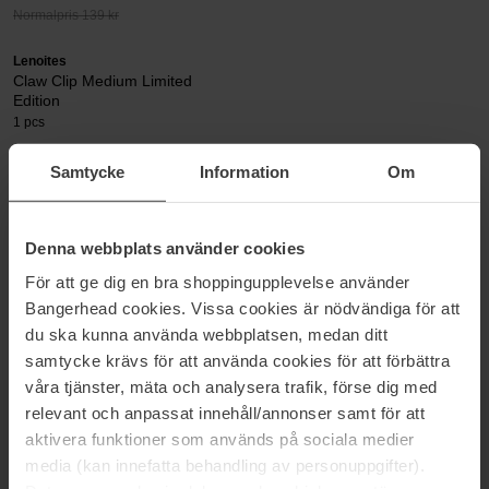
Normalpris 139 kr
Lenoites
Claw Clip Medium Limited
Edition
1 pcs
139 kr
Samtycke
Information
Om
HÅRKLEMMER
Denna webbplats använder cookies
Hos Bangerhead finder du et stort udvalg Hårnåle & hårklemmer,
För att ge dig en bra shoppingupplevelse använder
til lavpris med hurtig levering.
Bangerhead cookies. Vissa cookies är nödvändiga för att
du ska kunna använda webbplatsen, medan ditt
samtycke krävs för att använda cookies för att förbättra
våra tjänster, mäta och analysera trafik, förse dig med
relevant och anpassat innehåll/annonser samt för att
NYHEDSBREV
aktivera funktioner som används på sociala medier
VÆR DEN FØRSTE TIL AT VIDE DET
media (kan innefatta behandling av personuppgifter).