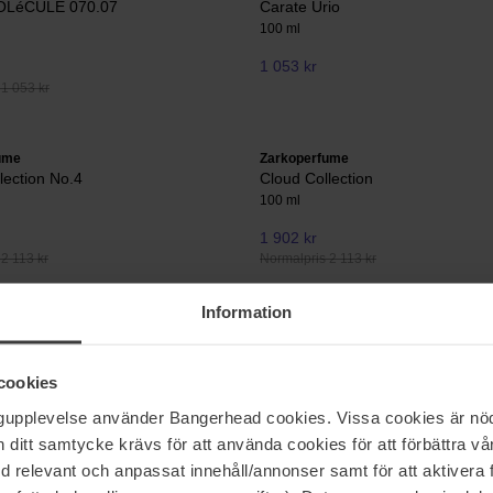
OLéCULE 070.07
Carate Urio
100 ml
1 053 kr
1 053 kr
ume
Zarkoperfume
lection No.4
Cloud Collection
100 ml
1 902 kr
2 113 kr
Normalpris 2 113 kr
Information
ume
Zarkoperfume
Sending Love
50 ml
cookies
668 kr
ngupplevelse använder Bangerhead cookies. Vissa cookies är nöd
1 053 kr
Normalpris 742 kr
itt samtycke krävs för att använda cookies för att förbättra vår
med relevant och anpassat innehåll/annonser samt för att aktiver