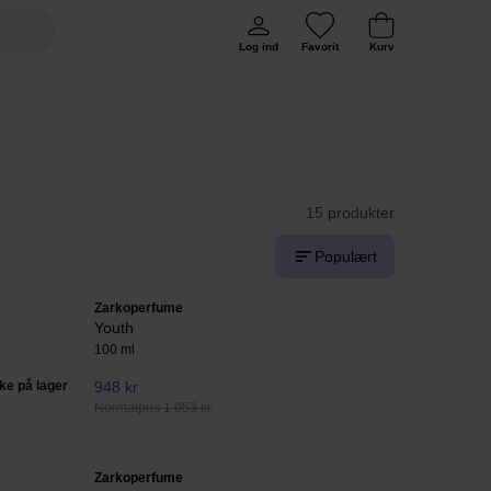
Log ind
Favorit
Kurv
15 produkter
Populært
Zarkoperfume
Youth
100 ml
kke på lager
948 kr
Normalpris 1 053 kr
Zarkoperfume