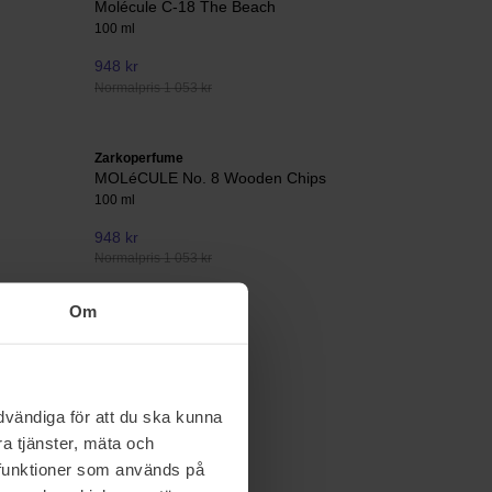
Molécule C-18 The Beach
100 ml
948 kr
Normalpris 1 053 kr
Zarkoperfume
MOLéCULE No. 8 Wooden Chips
100 ml
948 kr
Normalpris 1 053 kr
Om
vändiga för att du ska kunna
a tjänster, mäta och
a funktioner som används på