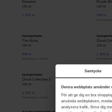
Dreamer
Purple M
100 ml
100 ml
1 053 kr
948 kr
Normalpris 
Zarkoperfume
Zarkoperf
The Muse
Cloud Col
100 ml
100 ml
948 kr
1 902 kr
Normalpris 1 053 kr
Normalpris 
Samtycke
Zarkoperfume
Zarkoperf
Cloud Collection 2
Oud'ish
100 ml
100 ml
Denna webbplats använder 
1 902 kr
948 kr
För att ge dig en bra shoppi
Normalpris 2 113 kr
Normalpris 
använda webbplatsen, medan d
analysera trafik, förse dig 