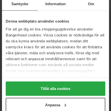
222 kr
125 kr
Samtycke
Information
Om
Normalpris 246 kr
Normalpris 138 kr
MAC Cosmetics
NYX Professional Makeup
Denna webbplats använder cookies
Veluxe Brow Liner
Blade & Shade Brow Pencil
1,2 g
0,1 g
För att ge dig en bra shoppingupplevelse använder
204 kr
94 kr
Bangerhead cookies. Vissa cookies är nödvändiga för att
Normalpris 226 kr
Normalpris 104 kr
du ska kunna använda webbplatsen, medan ditt
samtycke krävs för att använda cookies för att förbättra
L'Oréal Paris
ICONIC London
våra tjänster, mäta och analysera trafik, förse dig med
Infaillible 24H Brow Lamination
Brow Gel Tint and Texture
6 ml
3 ml
relevant och anpassat innehåll/annonser samt för att
aktivera funktioner som används på sociala medier
125 kr
325 kr
Normalpris 138 kr
media (kan innefatta behandling av personuppgifter).
Data som samlas in delas med cookieleverantören.
Maybelline
NYX Professional Makeup
Genom att trycka på "Tillåt alla cookies" accepterar du
Brow Fast Sculpt
Lift N Snatch Brow Tint Pen
alla cookies, medan du under "Detaljer" kan anpassa
Tillåt alla cookies
3,5 ml
1 ml
användningen av cookies. Du kan när som helst återkalla
88 kr
119 kr
ditt samtycke. För mer information se vår Cookie Policy
Normalpris 97 kr
Normalpris 132 kr
Anpassa
samt vår Integritetspolicy.