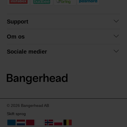
Support
Kontakt os
Om os
Spørgsmål og svar
Om os
Betingelser
Sociale medier
Samarbejd med os
Returnering
Facebook
Bæredygtighed
Privatlivspolitik
Instagram
LinkedIn
© 2026 Bangerhead AB
Skift sprog