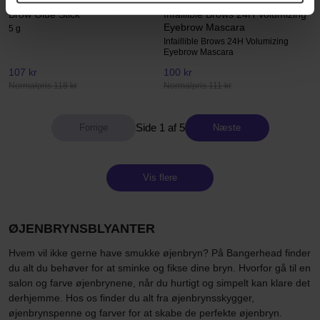
NYX Professional Makeup
L'Oréal Paris
Brow Glue Stick
Infaillible Brows 24H Volumizing
Eyebrow Mascara
5 g
Infaillible Brows 24H Volumizing
Eyebrow Mascara
107 kr
100 kr
Normalpris 118 kr
Normalpris 111 kr
Side 1 af 5
Næste
Vis flere
ØJENBRYNSBLYANTER
Hvem vil ikke gerne have smukke øjenbryn? På Bangerhead finder
du alt du behøver for at sminke og fikse dine bryn. Hvorfor gå til en
salon og farve øjenbrynene, når du hurtigt og simpelt kan klare det
derhjemme. Hos os finder du alt fra øjenbrynsskygger,
øjenbrynspenne og farver for at skabe de perfekte øjenbryn.