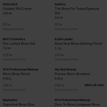
RefectoCil
IsaDora
Oxidant 3% Creme
The Brow Fix Tinted Eyebrow
Gel
100 ml
3,5 ml
89 kr
90 kr
Normalpris 98 kr
Normalpris 103 kr
MAC Cosmetics
Estée Lauder
Pro Locked Brow Gel
Brow Now Brow Defining Pencil
7,8 ml
1.2 g
219 kr
219 kr
Normalpris 243 kr
Normalpris 243 kr
NYX Professional Makeup
Glo Skin Beauty
Micro Brow Pencil
Precise Micro Browliner
0.09 g
0.09 g
100 kr
194 kr
Ikke på lager
Normalpris 111 kr
Normalpris 215 kr
Maybelline
NYX Professional Makeup
Superlock Brow Glue
Zero To Brow Longwear Brow