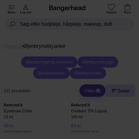
Menu
Log ind
Favorit
Kurv
Makeup
Øjenbrynsblyanter
Øjenbrynsgel og mascaror
Øjenbrynsskygge
Øjenbrynsfarve
Øjenbrynsvoks
Filter
Sorter
111 produkter
RefectoCil
RefectoCil
Eyebrow Color
Oxidant 3% Liquid
15 ml
100 ml
43 kr
63 kr
Normalpris 98 kr
Normalpris 70 kr