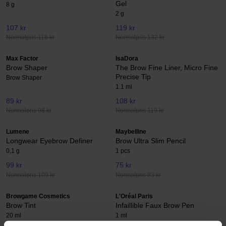
Gel
8 g
2 g
107 kr
119 kr
Normalpris 118 kr
Normalpris 132 kr
Max Factor
IsaDora
Brow Shaper
The Brow Fine Liner, Micro Fine
Precise Tip
Brow Shaper
1.1 ml
89 kr
108 kr
Normalpris 98 kr
Normalpris 119 kr
Lumene
Maybelline
Longwear Eyebrow Definer
Brow Ultra Slim Pencil
0,1 g
1 pcs
99 kr
75 kr
Normalpris 109 kr
Normalpris 83 kr
Browgame Cosmetics
L'Oréal Paris
Brow Tint
Infaillible Faux Brow Pen
20 ml
1 ml