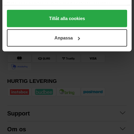
Data som samlas in delas med cookieleverantören.
Genom att trycka på "Tillåt alla cookies" accepterar du
alla cookies, medan du under "Detaljer" kan anpassa
Tillåt alla cookies
användningen av cookies. Du kan när som helst återkalla
Vil du have de bedste beauty-nyheder direkte i din indbakke?
ditt samtycke. För mer information se vår Cookie Policy
Vi giver dig de seneste trends, tips og eksklusive tilbud!
Anpassa
samt vår Integritetspolicy.
SIKKER BETALING
HURTIG LEVERING
Support
Kontakt os
Om os
Spørgsmål og svar