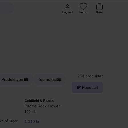
Log ind
Favorit
Kurv
254 produkter
Produkttype
Top notes
Populært
Goldfield & Banks
Pacific Rock Flower
100 ml
kke på lager
1 310 kr