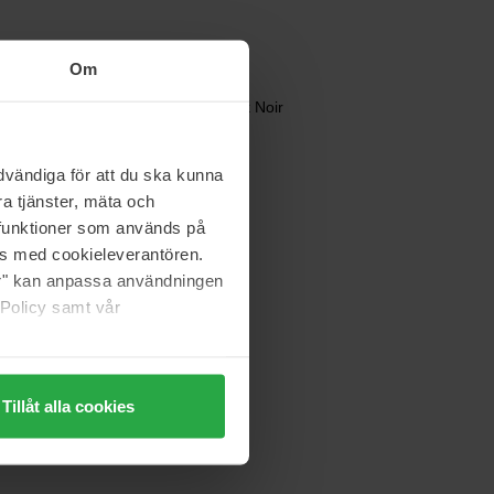
Om
Clean
Reserve H2EAU Musk Noir
50 ml
569 kr
vändiga för att du ska kunna
Normalpris 632 kr
a tjänster, mäta och
a funktioner som används på
as med cookieleverantören.
INITIO Parfums Privés
High Frequency
jer" kan anpassa användningen
90 ml
 Policy samt vår
2 050 kr
Tillåt alla cookies