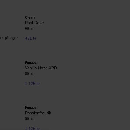
Clean
Pool Daze
60 ml
kke på lager
431 kr
Fugazzi
Vanilla Haze XPD
50 ml
1 125 kr
Fugazzi
Passionfroudh
50 ml
1 125 kr