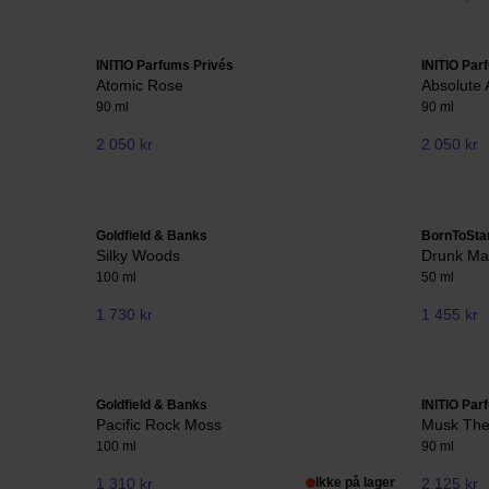
INITIO Parfums Privés
INITIO Par
Atomic Rose
Absolute 
90 ml
90 ml
2 050 kr
2 050 kr
Goldfield & Banks
BornToSta
Silky Woods
Drunk Ma
100 ml
50 ml
1 730 kr
1 455 kr
Goldfield & Banks
INITIO Par
Pacific Rock Moss
Musk The
100 ml
90 ml
1 310 kr
Ikke på lager
2 125 kr