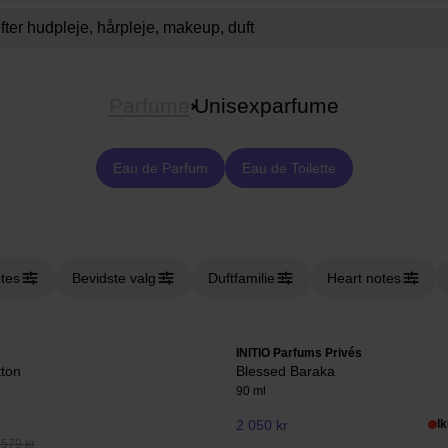
Parfume
Unisexparfume
Eau de Parfum
Eau de Toilette
tes
Bevidste valg
Duftfamilie
Heart notes
INITIO Parfums Privés
ton
Blessed Baraka
90 ml
2 050 kr
I
 579 kr