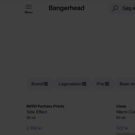
Menu
Brand
Lagerstatus
Pris
Base no
INITIO Parfums Privés
Clean
Side Effect
Warm Cot
90 ml
60 ml
2 050 kr
522 kr
Normalpris