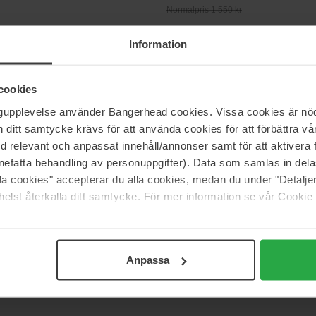
Normalpris 1 550 kr
Information
ume
INITIO Parfums Privés
cule 090.09
Oud for Greatness
50 ml
cookies
1 865 kr
ngupplevelse använder Bangerhead cookies. Vissa cookies är nöd
 742 kr
itt samtycke krävs för att använda cookies för att förbättra vår
med relevant och anpassat innehåll/annonser samt för att aktiver
nefatta behandling av personuppgifter). Data som samlas in del
INITIO Parfums Privés
e
Can't Get Enough
alla cookies" accepterar du alla cookies, medan du under "Detal
90 ml
elst återkalla ditt samtycke. För mer information se vår Cookie
Ikke på lager
2 050 kr
Anpassa
Side 1 af 11
Næste