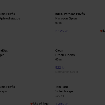
fums Privés
INITIO Parfums Privés
Aphrodisiaque
Paragon Spray
90 ml
2 125 kr
I
ndOut
Clean
ple
Fresh Linens
60 ml
522 kr
Normalpris 579 kr
fums Privés
Tom Ford
rapy
Soleil Neige
100 ml
Ikke på lager
1 395 kr