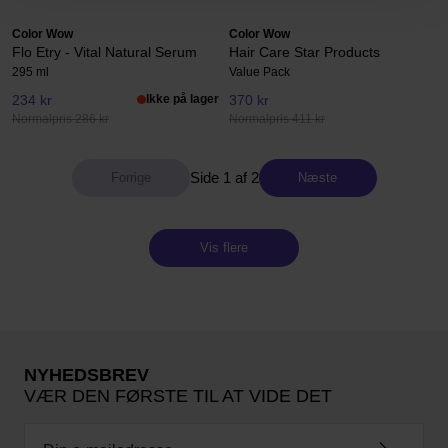
Color Wow
Color Wow
Flo Etry - Vital Natural Serum
Hair Care Star Products
295 ml
Value Pack
234 kr
Ikke på lager
370 kr
Normalpris 286 kr
Normalpris 411 kr
Side 1 af 2
Næste
Vis flere
NYHEDSBREV
VÆR DEN FØRSTE TIL AT VIDE DET