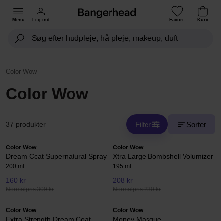
Menu
Log ind
Favorit
Kurv
Color Wow
Color Wow
Filter
Sorter
37 produkter
Color Wow
Color Wow
Dream Coat Supernatural Spray
Xtra Large Bombshell Volumizer
200 ml
195 ml
160 kr
208 kr
Normalpris 309 kr
Normalpris 230 kr
Color Wow
Color Wow
Extra Strength Dream Coat
Money Masque