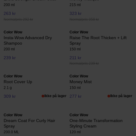
200 ml
215 ml
263 kr
323 kr
Normalpris 292 kr
Normalpris 358 kr
Color Wow
Color Wow
Insta-Wow Advanced Dry
Raise The Root Thicken + Lift
Shampoo
Spray
200 ml
150 ml
239 kr
211 kr
Normalpris 239 kr
Color Wow
Color Wow
Root Cover Up
Money Mist
2.1 g
150 ml
309 kr
Ikke på lager
277 kr
Ikke på lager
Color Wow
Color Wow
Dream Coat For Curly Hair
One-Minute Transformation
Spray
Styling Cream
200.0 ML
120 ml