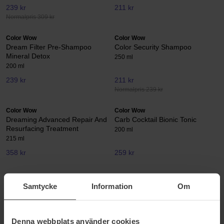
239 kr
211 kr
Normalpris 309 kr
Color Wow
Color Wow
Dream Filter Pre-Shampoo
Color Security Shampoo
Mineral Detox
250 ml
200 ml
239 kr
211 kr
Normalpris 239 kr
Color Wow
Color Wow
Dreaming Advanced Repair And
Carb Cocktail Bionic Tonic
Resurfacing Treatment
200 ml
215 ml
358 kr
259 kr
Color Wow
Color Wow
Samtycke
Information
Om
Coco Motion - Lubricating
Color Control Toning
Conditioner
200 ml
295 ml
Denna webbplats använder cookies