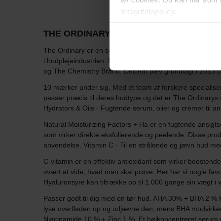
Integritetspolicy.
THE ORDINARY
The Ordinary er en serie produkter under stadig udvikling
i hudplejeindustrien. Mærket blev skabt til at hylde in
og The Chemistry Brand. Deciem blev grundlagt i 2013 og
10 mærker under sig. Med et team af forskere specialiser
passer præcis til deres hudtype og det er The Ordinarys st
Hydrators & Oils - Fugtende serum, olier og cremer til a
Natural Moisturizing Factors + Ha er en fugtende ansig
som virker direkte eksfolierende og peelende. Disse pro
anvendelse. Vitamin C - Til en strålende og jævn hud med 
C-vitamin er en effektiv antioxidant som virker boostend
svært at vide, hvad man skal prøve. Her har vi nogle favo
Hyaluronsyre kan tiltrække op til 1.000 gange sin vægt i v
Passer godt til dig med en tør hud. AHA 30% + BHA 2 % Pe
lyse overfladen op og udjævne den, mens BHA modvirker
Niacinamide 10 % + Zinc 1 %. Et højkoncentreret serum m