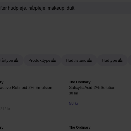
Hårtype
Produkttype
Hudtilstand
Hudtype
ry
The Ordinary
ctive Retinoid 2% Emulsion
Salicylic Acid 2% Solution
30 ml
58 kr
 212 kr
ry
The Ordinary