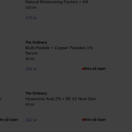
Natural Moisturizing Factors + HA
100 ml
125 kr
The Ordinary
Multi-Peptide + Copper Peptides 1%
Serum
30 ml
284 kr
Ikke på lager
The Ordinary
m
Hyaluronic Acid 2% + B5 V2 Next Gen
60 ml
kke på lager
162 kr
Ikke på lager