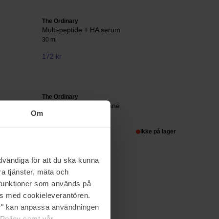
The Ordinary
Multi-peptide + HA serum
30 ml
172 kr
The Ordinary
Retinol 0.5% in Squalane
Om
30 ml
75 kr
Ikke på lager
vändiga för att du ska kunna
a tjänster, mäta och
a funktioner som används på
as med cookieleverantören.
jer" kan anpassa användningen
 Policy samt vår