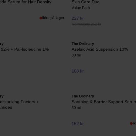
tide Serum for Hair Density
Skin Care Duo
Value Pack
Ikke på lager
227 kr
Normalpris 252 kr
ry
The Ordinary
e* 92% + Pal-Isoleucine 1%
Azelaic Acid Suspension 10%
30 ml
108 kr
ry
The Ordinary
oisturizing Factors +
Soothing & Barrier Support Seru
amides
30 ml
152 kr
I