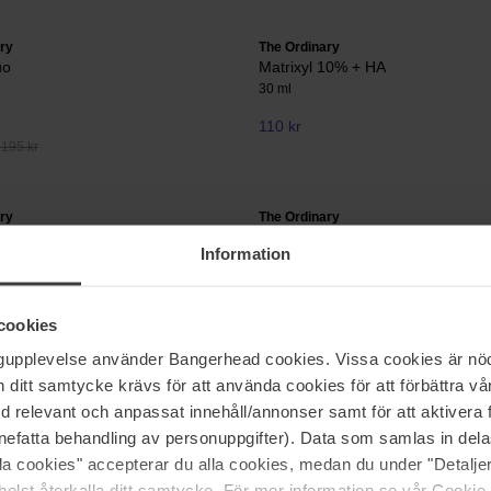
ry
The Ordinary
uo
Matrixyl 10% + HA
30 ml
110 kr
 195 kr
ry
The Ordinary
myces Ferment 30% Milky Toner
Glucoside Foaming Cleanser
Information
150 ml
135 kr
cookies
ngupplevelse använder Bangerhead cookies. Vissa cookies är nöd
itt samtycke krävs för att använda cookies för att förbättra vår
Side 1 af 4
Næste
med relevant och anpassat innehåll/annonser samt för att aktiver
nefatta behandling av personuppgifter). Data som samlas in del
alla cookies" accepterar du alla cookies, medan du under "Detal
Vis flere
elst återkalla ditt samtycke. För mer information se vår Cookie