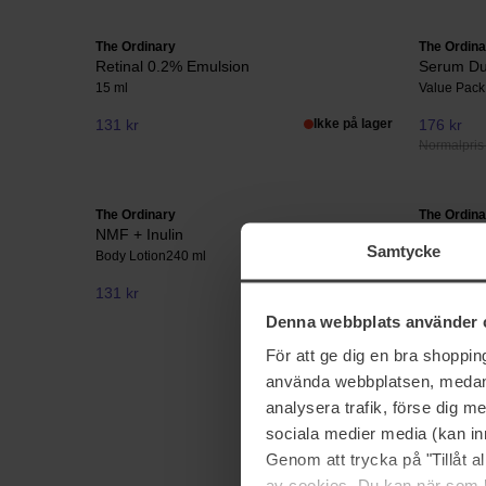
The Ordinary
The Ordina
Retinal 0.2% Emulsion
Serum D
15 ml
Value Pack
131 kr
Ikke på lager
176 kr
Normalpris
The Ordinary
The Ordina
NMF + Inulin
Saccharo
Samtycke
Body Lotion
240 ml
100 ml
131 kr
168 kr
Denna webbplats använder 
För att ge dig en bra shoppi
använda webbplatsen, medan d
analysera trafik, förse dig 
sociala medier media (kan in
Genom att trycka på "Tillåt 
av cookies. Du kan när som h