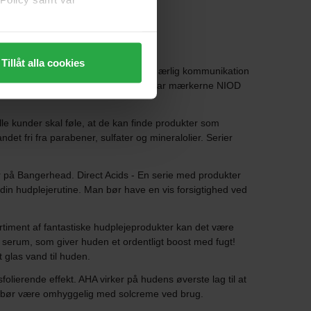
Tillåt alla cookies
t til at sætte fokus på prissætning og ærlig kommunikation
 tilhører firmaet Deciem, som blandt har mærkerne NIOD
le kunder skal føle, at de kan finde produkter som
det fri fra parabener, sulfater og mineralolier. Serier
 på Bangerhead. Direct Acids - En serie med produkter
din hudplejerutine. Man bør have en vis forsigtighed ved
ortiment af fantastiske hudplejeprodukter kan det være
e serum, som giver huden et ordentligt boost med fugt!
t glas vand til huden.
lierende effekt. AHA virker på hudens øverste lag til at
n bør være omhyggelig med solcreme ved brug.