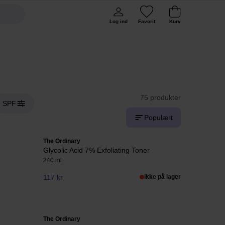
Log ind
Favorit
Kurv
75 produkter
SPF
Populært
The Ordinary
Glycolic Acid 7% Exfoliating Toner
240 ml
117 kr
Ikke på lager
The Ordinary