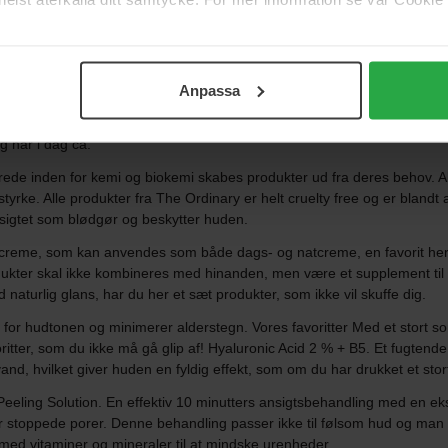
Anpassa
, som tilbyder etablerede, effektive kliniske teknologier, som er udvikle
tegritet i sin mest ydmyge og sande form. Om The Ordinary The Ordinary
 har i dag ca.
ede inden for kemi og biokemi skabes produkter ud fra deres behov. Al
yrke. Alle produkter fra The Ordinary er helt cruelty free og er blandt an
nsigtet som blødgør og beskytter huden.
tscreme, som kan anvendes som både dags- og natcreme, en favorit her
dukter skal ikke kombineres med hinanden, men være et supplement til 
naturlig glans, har du her et sæt produkter, som ikke vil skuffe dig.
e for hudtonen og minimerer alderstegn. Vores favoritter Med et stort s
ritter, som du ikke må gå glip af! Hyaluronic Acid 2 % + B5. Et fugtend
and, hvilket giver huden en fyldig effekt, som om du har drukket et stor
eling Solution. En effektiv 10 minutters ansigtsbehandling med en eksfo
 stoppede porer. Denne behandling passer ikke til følsom hud og ma
ed vitaminer og mineraler til at mindske urenheder.