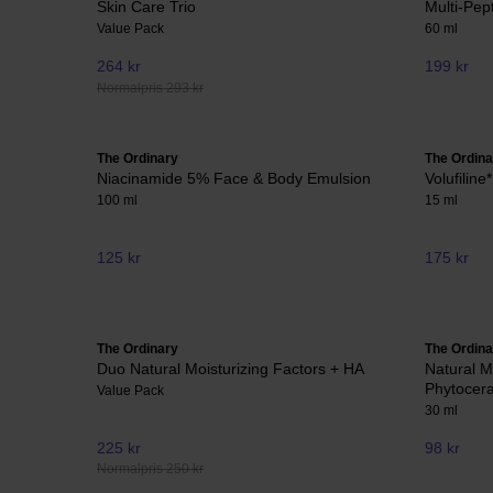
Skin Care Trio
Multi-Pep
Value Pack
60 ml
264 kr
199 kr
Normalpris 293 kr
The Ordinary
The Ordina
Niacinamide 5% Face & Body Emulsion
Volufilin
100 ml
15 ml
125 kr
175 kr
The Ordinary
The Ordina
Duo Natural Moisturizing Factors + HA
Natural M
Phytocer
Value Pack
30 ml
225 kr
98 kr
Normalpris 250 kr