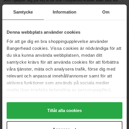
som hjælper dig på vej til de fine Hollywood-krøller eller blot lidt
mere volumen i dit hår. De passer perfekt til både kort og langt hår,
Samtycke
Information
Om
og er desuden lette at benytte.
Denna webbplats använder cookies
För att ge dig en bra shoppingupplevelse använder
NYHEDSBREV
Bangerhead cookies. Vissa cookies är nödvändiga för att
VÆR DEN FØRSTE TIL AT VIDE DET
du ska kunna använda webbplatsen, medan ditt
samtycke krävs för att använda cookies för att förbättra
våra tjänster, mäta och analysera trafik, förse dig med
relevant och anpassat innehåll/annonser samt för att
aktivera funktioner som används på sociala medier
Vil du have de bedste beauty-nyheder direkte i din indbakke?
media (kan innefatta behandling av personuppgifter).
Vi giver dig de seneste trends, tips og eksklusive tilbud!
Data som samlas in delas med cookieleverantören.
SIKKER BETALING
Genom att trycka på "Tillåt alla cookies" accepterar du
alla cookies, medan du under "Detaljer" kan anpassa
Tillåt alla cookies
användningen av cookies. Du kan när som helst återkalla
ditt samtycke. För mer information se vår Cookie Policy