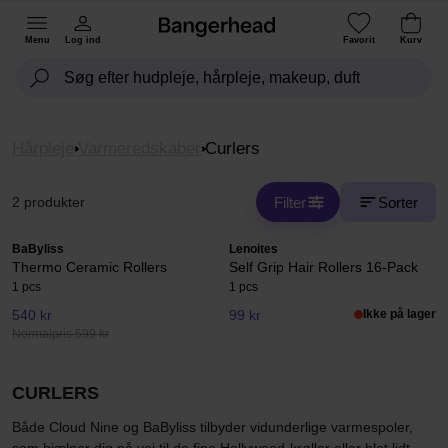
Menu
Log ind
Favorit
Kurv
Hårpleje
Varmeredskaber
Curlers
Filter
Sorter
2 produkter
BaByliss
Lenoites
Thermo Ceramic Rollers
Self Grip Hair Rollers 16-Pack
1 pcs
1 pcs
540 kr
99 kr
Ikke på lager
Normalpris 599 kr
CURLERS
Både Cloud Nine og BaByliss tilbyder vidunderlige varmespoler,