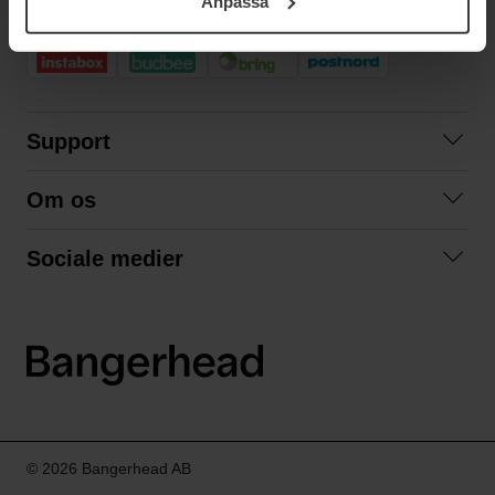
Anpassa
samt vår Integritetspolicy.
HURTIG LEVERING
Support
Kontakt os
Om os
Spørgsmål og svar
Om os
Betingelser
Sociale medier
Samarbejd med os
Returnering
Facebook
Bæredygtighed
Privatlivspolitik
Instagram
LinkedIn
© 2026 Bangerhead AB