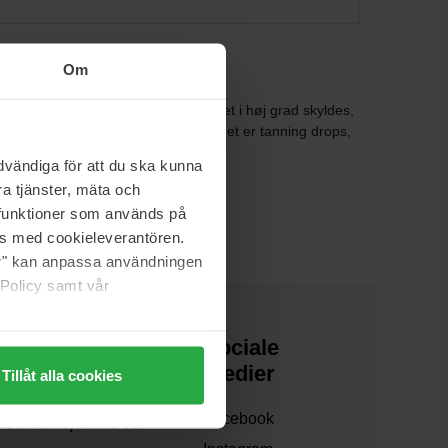
Om
rodukterne er uhyre populære, hvilket i høj grad skyldes,
s prisbelønnende Perle de Soleil - det er tanning drops,
vändiga för att du ska kunna
a tjänster, mäta och
a funktioner som används på
as med cookieleverantören.
jer" kan anpassa användningen
 Policy samt vår
Om os
Sociale
medier
Tillåt alla cookies
Om os
Facebook
Samarbejd med os