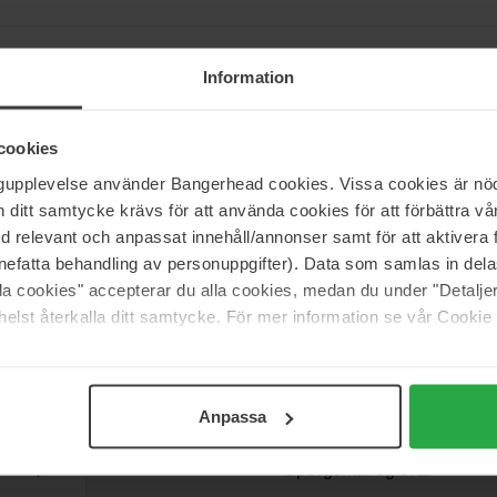
Information
Inbane er et brand, der tilbyder produkter, der gør dig brun uden sol. P
mt ikke efterlader orange spor på huden. Tag meget gerne et kig på dere
cookies
jerutine, og som giver en herlig glød.
ngupplevelse använder Bangerhead cookies. Vissa cookies är nöd
itt samtycke krävs för att använda cookies för att förbättra vår
med relevant och anpassat innehåll/annonser samt för att aktiver
nefatta behandling av personuppgifter). Data som samlas in del
alla cookies" accepterar du alla cookies, medan du under "Detal
elst återkalla ditt samtycke. För mer information se vår Cookie
Support
Anpassa
Kontakt os
Spørgsmål og svar