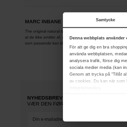
Samtycke
MARC INBANE
The original natural tanning spray for him and her! Marc 
at de ikke smitter af, er nemme at påføre, er duftfrie sa
Denna webbplats använder 
som passende kan blive en del af din eksisterende hudple
För att ge dig en bra shoppi
använda webbplatsen, medan d
analysera trafik, förse dig 
sociala medier media (kan in
Genom att trycka på "Tillåt 
av cookies. Du kan när som h
Integritetspolicy.
NYHEDSBREV
VÆR DEN FØRSTE TIL AT VIDE DET