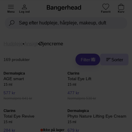
Menu
Log ind
Favorit
Kurv
Hudpleje
Ansigt
Øjencreme
Filter
Sorter
169 produkter
Dermalogica
Clarins
AGE smart
Total Eye Lift
15 ml
15 ml
577 kr
477 kr
Normalpris 641 kr
Normalpris 530 kr
Clarins
Dermalogica
Total Eye Revive
Phyto Nature Lifting Eye Cream
15 ml
15 ml
284 kr
Ikke på lager
679 kr