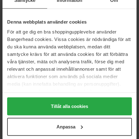
Samtycke
Information
Om
499 kr
Ikke på lager
630 kr
Normalpris 554 kr
Normalpris 699 kr
Denna webbplats använder cookies
Shiseido
Dermalogica
För att ge dig en bra shoppingupplevelse använder
Vital Perfection Uplifting &
Awaken Peptide Eye Gel
Firming Express Eye Mask
Bangerhead cookies. Vissa cookies är nödvändiga för att
15 ml
12 pcs
du ska kunna använda webbplatsen, medan ditt
764 kr
Ikke på lager
488 kr
samtycke krävs för att använda cookies för att förbättra
Normalpris 848 kr
Normalpris 542 kr
våra tjänster, mäta och analysera trafik, förse dig med
relevant och anpassat innehåll/annonser samt för att
Medik8
Estée Lauder
aktivera funktioner som används på sociala medier
Crystal Retinal Ceramide Eye 6
Advanced Night Repair Eye
media (kan innefatta behandling av personuppgifter).
15 ml
5 ml
Data som samlas in delas med cookieleverantören.
522 kr
Ikke på lager
173 kr
Genom att trycka på "Tillåt alla cookies" accepterar du
Normalpris 595 kr
Normalpris 192 kr
alla cookies, medan du under "Detaljer" kan anpassa
Tillåt alla cookies
Purito
KORA Organics
användningen av cookies. Du kan när som helst återkalla
Wonder Releaf Centella Eye
Noni Radiant Eye Treatment Oil
ditt samtycke. För mer information se vår Cookie Policy
Cream
10 ml
Anpassa
samt vår Integritetspolicy.
30 ml
178 kr
Ikke på lager
315 kr