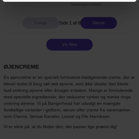
Normalpris 349 kr
Side 1 af 8
Næste
Vis flere
ØJENCREME
En øjencreme er en specielt formuleret blødgørende creme, der er
blevet testet til brug tæt ved øjnene, som ikke skader den bløde
hud omkring øjnene eller årsager irritation. Mange er formulerede
med specielle ingredienser, der reducerer rynker og mørke ringe
omkring øjnene. Vi på Bangerhead har udvalgt en mængde
forskellige varianter i gelform, serum eller creme fra varemærker
som Clarins, Sensai Kanebo, Loreal og Ole Henriksen.
Vi er sikre på, at du finder den, der passer lige præcis dig!