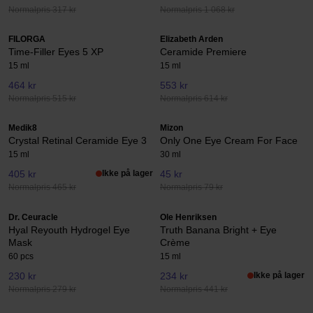
Normalpris 317 kr
Normalpris 1 068 kr
FILORGA
Elizabeth Arden
Time-Filler Eyes 5 XP
Ceramide Premiere
15 ml
15 ml
464 kr
553 kr
Normalpris 515 kr
Normalpris 614 kr
Medik8
Mizon
Crystal Retinal Ceramide Eye 3
Only One Eye Cream For Face
15 ml
30 ml
405 kr
Ikke på lager
45 kr
Normalpris 465 kr
Normalpris 79 kr
Dr. Ceuracle
Ole Henriksen
Hyal Reyouth Hydrogel Eye
Truth Banana Bright + Eye
Mask
Crème
60 pcs
15 ml
230 kr
234 kr
Ikke på lager
Normalpris 279 kr
Normalpris 441 kr