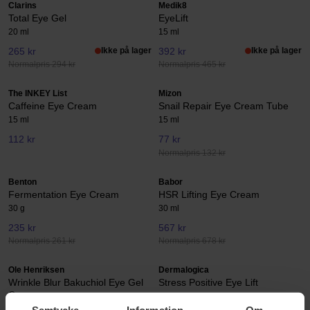
Clarins
Medik8
Total Eye Gel
EyeLift
20 ml
15 ml
265 kr
Ikke på lager
392 kr
Ikke på lager
Normalpris 294 kr
Normalpris 465 kr
The INKEY List
Mizon
Caffeine Eye Cream
Snail Repair Eye Cream Tube
15 ml
15 ml
112 kr
77 kr
Normalpris 132 kr
Benton
Babor
Fermentation Eye Cream
HSR Lifting Eye Cream
30 g
30 ml
235 kr
567 kr
Normalpris 261 kr
Normalpris 678 kr
Ole Henriksen
Dermalogica
Wrinkle Blur Bakuchiol Eye Gel
Stress Positive Eye Lift
Creme
25 ml
18 ml