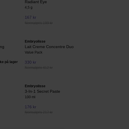
Radiant Eye
4,5 g
167 kr
Normalpris 199 kr
Embryolisse
ing
Lait Creme Concentre Duo
Value Pack
kke på lager
330 kr
Normalpris 412 kr
Embryolisse
3-In-1 Secret Paste
100 ml
176 kr
Normalpris 217 kr