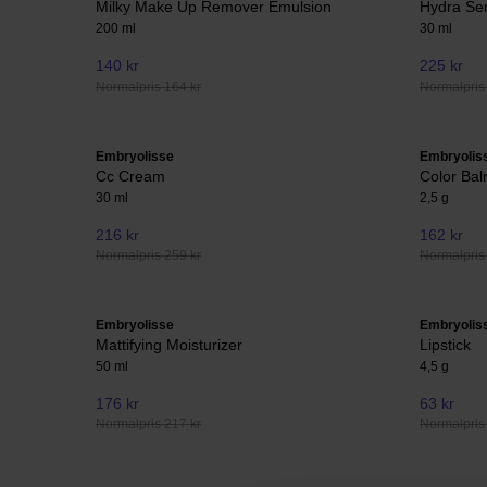
Milky Make Up Remover Emulsion
Hydra Se
200 ml
30 ml
140 kr
225 kr
Normalpris 164 kr
Normalpris
Embryolisse
Embryolis
Cc Cream
Color Bal
30 ml
2,5 g
216 kr
162 kr
Normalpris 259 kr
Normalpris
Embryolisse
Embryolis
Mattifying Moisturizer
Lipstick
50 ml
4,5 g
176 kr
63 kr
Normalpris 217 kr
Normalpris 