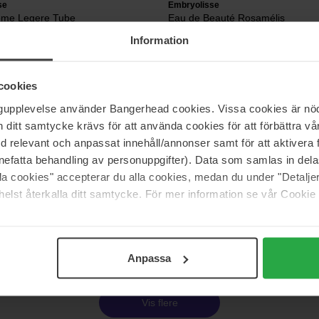
se
Embryolisse
eme Legere Tube
Eau de Beauté Rosamélis
200 ml
Information
122 kr
 157 kr
Normalpris 147 kr
cookies
ngupplevelse använder Bangerhead cookies. Vissa cookies är nöd
se
Embryolisse
itt samtycke krävs för att använda cookies för att förbättra vår
mish Serum
Cicalisse Hands & Nails
med relevant och anpassat innehåll/annonser samt för att aktiver
30 ml
nefatta behandling av personuppgifter). Data som samlas in del
alla cookies" accepterar du alla cookies, medan du under "Detal
86 kr
elst återkalla ditt samtycke. För mer information se vår Cookie
 290 kr
Normalpris 101 kr
Side 1 af 2
Næste
Anpassa
Vis flere