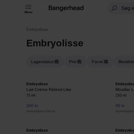
Menu
Embryolisse
Embryolisse
Lagerstatus
Pris
Farve
Bevidste
Embryolisse
Embryolis
Lait-Crème Rétinol-Like
Micellar L
75 ml
250 ml
266 kr
99 kr
Normalpris 295 kr
Normalpris
Embryolisse
Embryolis