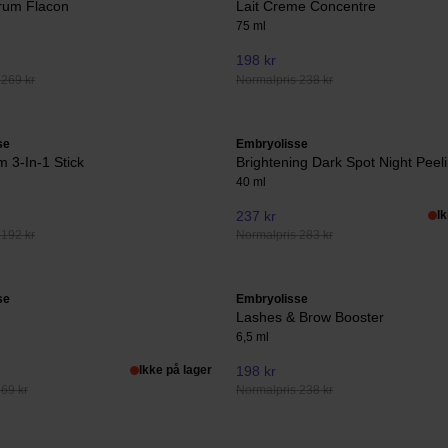
rum Flacon
Lait Creme Concentre
75 ml
198 kr
 269 kr
Normalpris 238 kr
se
Embryolisse
m 3-In-1 Stick
Brightening Dark Spot Night Peel
40 ml
237 kr
I
 192 kr
Normalpris 283 kr
se
Embryolisse
Lashes & Brow Booster
6,5 ml
Ikke på lager
198 kr
69 kr
Normalpris 238 kr