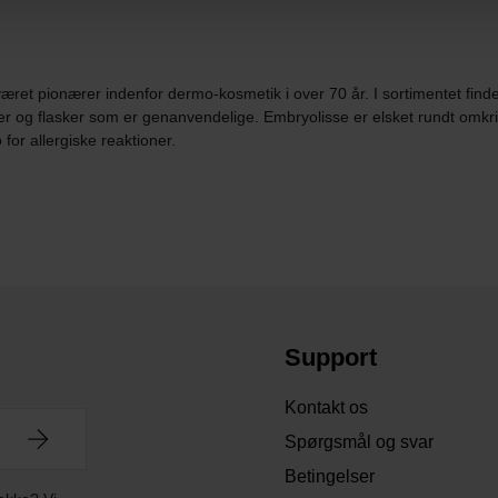
ret pionærer indenfor dermo-kosmetik i over 70 år. I sortimentet find
uber og flasker som er genanvendelige. Embryolisse er elsket rundt omk
ko for allergiske reaktioner.
Support
Kontakt os
Spørgsmål og svar
Betingelser