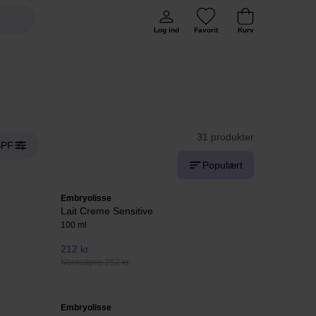
Log ind
Favorit
Kurv
31 produkter
SPF
Populært
Embryolisse
Lait Creme Sensitive
100 ml
212 kr
Normalpris 252 kr
Embryolisse