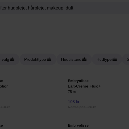
 valg
Produkttype
Hudtilstand
Hudtype
se
Embryolisse
otion
Lait-Crème Fluid+
75 ml
108 kr
 110 kr
Normalpris 120 kr
se
Embryolisse