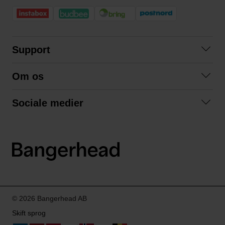
Support
Kontakt os
Om os
Spørgsmål og svar
Om os
Betingelser
Sociale medier
Samarbejd med os
Returnering
Facebook
Bæredygtighed
Privatlivspolitik
Instagram
LinkedIn
© 2026 Bangerhead AB
Skift sprog