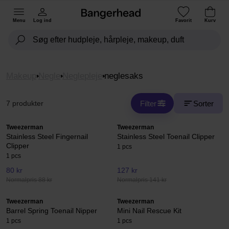
Menu
Log ind
Favorit
Kurv
Makeup
Negle
Neglepleje
neglesaks
Filter
Sorter
7 produkter
Tweezerman
Tweezerman
Stainless Steel Fingernail
Stainless Steel Toenail Clipper
Clipper
1 pcs
1 pcs
80 kr
127 kr
Normalpris 88 kr
Normalpris 141 kr
Tweezerman
Tweezerman
Barrel Spring Toenail Nipper
Mini Nail Rescue Kit
1 pcs
1 pcs