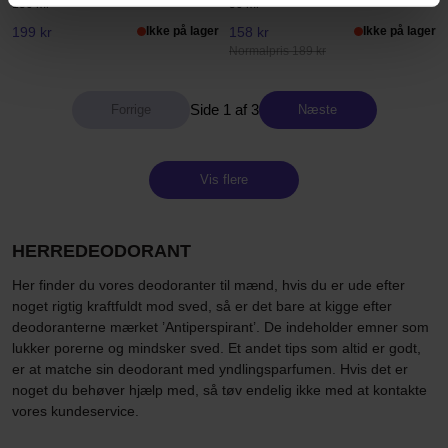
150 ml
50 ml
199 kr
Ikke på lager
158 kr
Ikke på lager
Normalpris 189 kr
Side 1 af 3
Næste
Vis flere
HERREDEODORANT
Her finder du vores deodoranter til mænd, hvis du er ude efter
noget rigtig kraftfuldt mod sved, så er det bare at kigge efter
deodoranterne mærket ’Antiperspirant’. De indeholder emner som
lukker porerne og mindsker sved. Et andet tips som altid er godt,
er at matche sin deodorant med yndlingsparfumen. Hvis det er
noget du behøver hjælp med, så tøv endelig ikke med at kontakte
vores kundeservice.