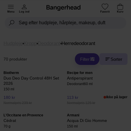
Menu
Log ind
Favorit
Kurv
Hudpleje
Kropp
Deodorant
Herredeodorant
Filter
Sorter
70 produkter
Biotherm
Recipe for men
Duo Deo Day Control 48H Set
Antiperspirant
2026
Deodorant
60 ml
150 ml
180 kr
113 kr
Ikke på lager
Normalpris 239 kr
Normalpris 125 kr
L'Occitane en Provence
Armani
Cédrat
Acqua Di Gio Homme
70 g
150 ml