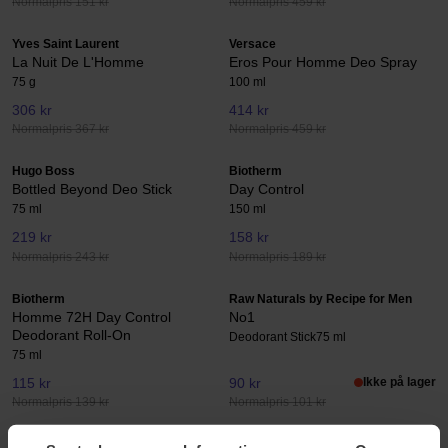
Normalpris 151 kr
Normalpris 459 kr
Yves Saint Laurent
Versace
La Nuit De L'Homme
Eros Pour Homme Deo Spray
75 g
100 ml
306 kr
414 kr
Normalpris 367 kr
Normalpris 459 kr
Hugo Boss
Biotherm
Bottled Beyond Deo Stick
Day Control
75 ml
150 ml
219 kr
158 kr
Normalpris 243 kr
Normalpris 189 kr
Biotherm
Raw Naturals by Recipe for Men
Homme 72H Day Control
No1
Deodorant Roll-On
Deodorant Stick
75 ml
75 ml
115 kr
90 kr
Ikke på lager
Normalpris 139 kr
Normalpris 101 kr
L'Oréal Paris
Armani