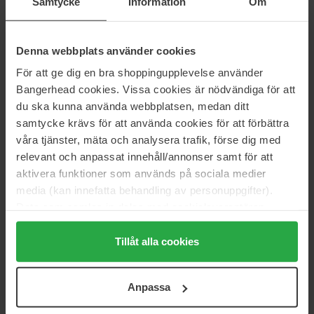
Samtycke
Information
Om
Men Expert
Acqua Di Gio Homme
50 ml
75 g
28 kr
220 kr
Denna webbplats använder cookies
Normalpris 55 kr
Normalpris 332 kr
För att ge dig en bra shoppingupplevelse använder
Recipe for men
L'Oréal Paris
Bangerhead cookies. Vissa cookies är nödvändiga för att
Deodorant Stick
Men Expert Hydra Hyaluronic
du ska kunna använda webbplatsen, medan ditt
Deodorant Roll On
75 ml
samtycke krävs för att använda cookies för att förbättra
50 ml
våra tjänster, mäta och analysera trafik, förse dig med
117 kr
28 kr
relevant och anpassat innehåll/annonser samt för att
Normalpris 139 kr
Normalpris 55 kr
aktivera funktioner som används på sociala medier
L'Oréal Paris
L'Oréal Paris
media (kan innefatta behandling av personuppgifter).
Men Expert Deo
Men Expert Carbon Protect 5-in-
Data som samlas in delas med cookieleverantören.
1
50 ml
Genom att trycka på "Tillåt alla cookies" accepterar du
50 ml
alla cookies, medan du under "Detaljer" kan anpassa
Tillåt alla cookies
36 kr
28 kr
användningen av cookies. Du kan när som helst återkalla
Normalpris 39 kr
Normalpris 57 kr
ditt samtycke. För mer information se vår Cookie Policy
Anpassa
samt vår Integritetspolicy.
Biotherm
Biotherm
Day Control Roll-on Duo Set
Homme 48H Day Control