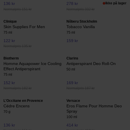
136 kr
278 kr
Ikke på lager
Normalpris 151 kr
Normalpris 332 kr
Clinique
Nõberu Stockholm
Skin Supplies For Men
Tobacco Vanilla
75 ml
75 ml
122 kr
159 kr
Normalpris 135 kr
Biotherm
Clarins
Homme Aquapower Ice Cooling
Antiperspirant Deo Roll-On
Effect Antiperspirant
50 ml
75 ml
152 kr
169 kr
Normalpris 182 kr
Normalpris 187 kr
L'Occitane en Provence
Versace
Cédre Encens
Eros Flame Pour Homme Deo
Spray
70 g
100 ml
136 kr
414 kr