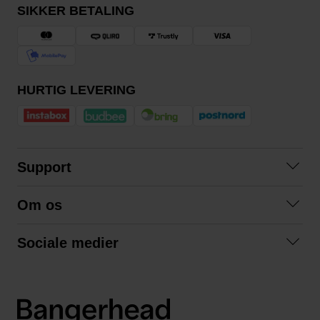
SIKKER BETALING
HURTIG LEVERING
Support
Kontakt os
Om os
Spørgsmål og svar
Om os
Betingelser
Sociale medier
Samarbejd med os
Returnering
Facebook
Bæredygtighed
Privatlivspolitik
Instagram
LinkedIn