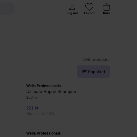
Log ind
Favorit
Kurv
199 produkter
Populært
Wella Professionals
Ultimate Repair Shampoo
250 ml
221 kr
Normalpris 245 kr
Wella Professionals