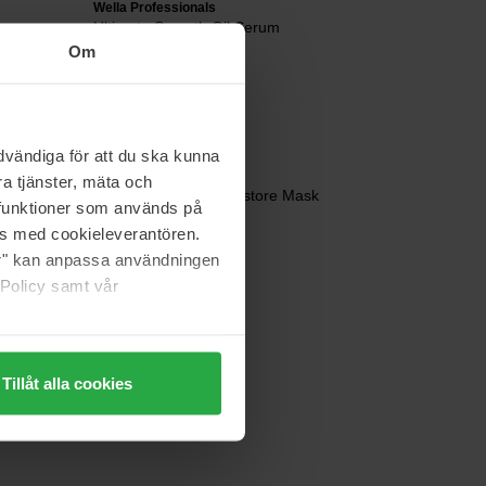
Wella Professionals
Ultimate Smooth Oil Serum
100 ml
Om
369 kr
Normalpris 409 kr
vändiga för att du ska kunna
Wella Professionals
a tjänster, mäta och
SP Luxeoil Keratin Restore Mask
a funktioner som används på
400 ml
as med cookieleverantören.
554 kr
jer" kan anpassa användningen
Normalpris 615 kr
 Policy samt vår
Tillåt alla cookies