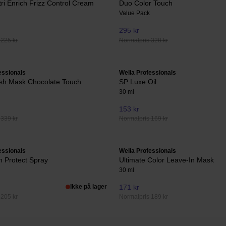
tri Enrich Frizz Control Cream
Duo Color Touch
Value Pack
295 kr
 225 kr
Normalpris 328 kr
essionals
Wella Professionals
esh Mask Chocolate Touch
SP Luxe Oil
30 ml
153 kr
 339 kr
Normalpris 169 kr
essionals
Wella Professionals
n Protect Spray
Ultimate Color Leave-In Mask
30 ml
Ikke på lager
171 kr
 205 kr
Normalpris 189 kr