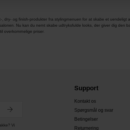
, dry- og finish-produkter fra stylingmenuen for at skabe et uendeligt 
salonen. Nu kan du nemt skabe udtryksfulde looks, der giver dig den b
il overkommelige priser.
Support
Kontakt os
Spørgsmål og svar
Betingelser
akke? Vi
Returnering