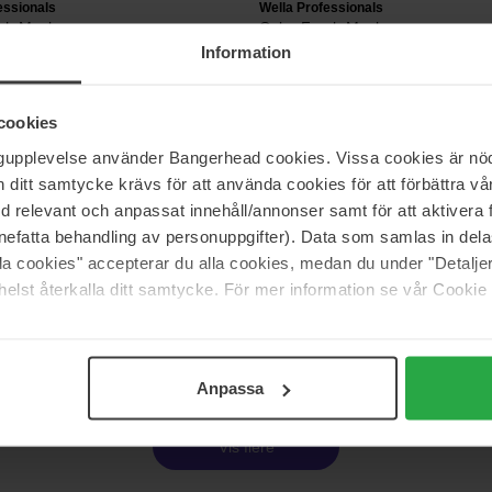
essionals
Wella Professionals
esh Mask
Color Fresh Mask
Value Pack
Information
284 kr
 169 kr
Normalpris 316 kr
cookies
ngupplevelse använder Bangerhead cookies. Vissa cookies är nöd
essionals
Wella Professionals
itt samtycke krävs för att använda cookies för att förbättra vår
esh Mask Copper Glow
INVIGO Nutri-Enrich Duo
med relevant och anpassat innehåll/annonser samt för att aktiver
Value Pack
nefatta behandling av personuppgifter). Data som samlas in del
679 kr
alla cookies" accepterar du alla cookies, medan du under "Detal
 339 kr
Normalpris 849 kr
elst återkalla ditt samtycke. För mer information se vår Cookie
Side 1 af 9
Næste
Anpassa
Vis flere