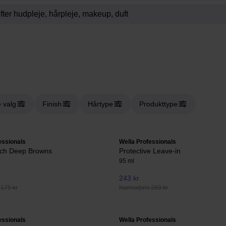
 valg
Finish
Hårtype
Produkttype
essionals
Wella Professionals
uch Deep Browns
Protective Leave-in
95 ml
243 kr
 175 kr
Normalpris 269 kr
essionals
Wella Professionals