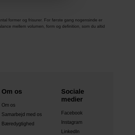
antal former og frisurer. For første gang nogensinde er
alance mellem volumen, form og definition, som du altid
Om os
Sociale
medier
Om os
Facebook
Samarbejd med os
Instagram
Bæredygtighed
LinkedIn