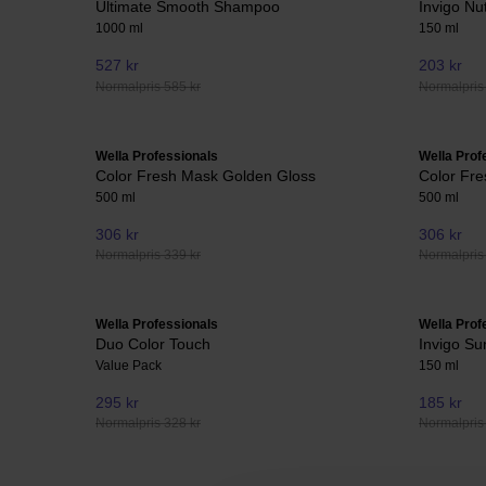
Ultimate Smooth Shampoo
Invigo Nu
1000 ml
150 ml
527 kr
203 kr
Normalpris 585 kr
Normalpris
Wella Professionals
Wella Prof
Color Fresh Mask Golden Gloss
Color Fr
500 ml
500 ml
306 kr
306 kr
Normalpris 339 kr
Normalpris
Wella Professionals
Wella Prof
Duo Color Touch
Invigo Su
Value Pack
150 ml
295 kr
185 kr
Normalpris 328 kr
Normalpris