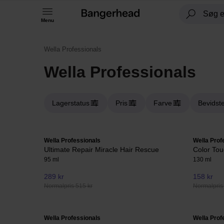
Menu
Wella Professionals
Wella Professionals
Lagerstatus
Pris
Farve
Bevidste
Wella Professionals
Wella Prof
Ultimate Repair Miracle Hair Rescue
Color To
95 ml
130 ml
289 kr
158 kr
Normalpris 515 kr
Normalpris
Wella Professionals
Wella Prof