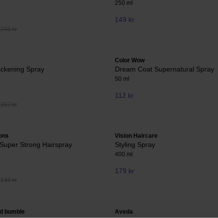
250 ml
149 kr
 248 kr
Color Wow
ickening Spray
Dream Coat Supernatural Spray
50 ml
112 kr
 282 kr
ons
Vision Haircare
 Super Strong Hairspray
Styling Spray
400 ml
179 kr
 149 kr
d bumble
Aveda