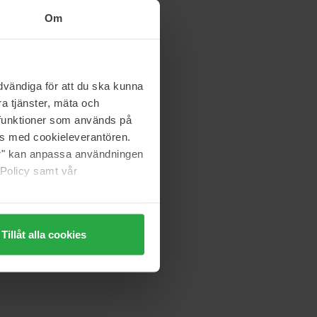
The Shield
Om
218 ml
kke på lager
235 kr
vändiga för att du ska kunna
a tjänster, mäta och
REF Stockholm
a funktioner som används på
Hold & Shine Spray
as med cookieleverantören.
75 ml
jer" kan anpassa användningen
94 kr
 Policy samt vår
Normalpris 104 kr
Tillåt alla cookies