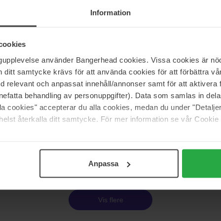
Reactivator
Texture Tonic Hair Spray
Information
125 ml
252 kr
I
cookies
 280 kr
Normalpris 280 kr
ngupplevelse använder Bangerhead cookies. Vissa cookies är nöd
itt samtycke krävs för att använda cookies för att förbättra vår
Joico
med relevant och anpassat innehåll/annonser samt för att aktiver
Shape
Style & Finish
nefatta behandling av personuppgifter). Data som samlas in del
325 ml
alla cookies" accepterar du alla cookies, medan du under "Detal
234 kr
elst återkalla ditt samtycke. För mer information se vår Cookie
 230 kr
Normalpris 259 kr
Side 1 af 6
Næste
Anpassa
Vis flere