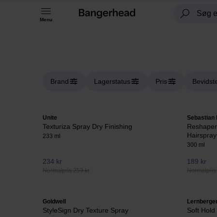
Menu
Brand
Lagerstatus
Pris
Bevidst
Unite
Sebastian 
Texturiza Spray Dry Finishing
Reshaper
Hairspray
233 ml
300 ml
234 kr
189 kr
Normalpris 259 kr
Normalpris
Goldwell
Lernberger
StyleSign Dry Texture Spray
Soft Hold