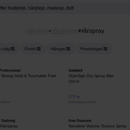
Hårpleje
Hårstyling
Hårspray
e valg
Finish
Hårtype
Produkttype
Professional
Goldwell
 Strong Hold & Touchable Feel
StyleSign Dry Spray Wax
150 ml
171 kr
 209 kr
Normalpris 189 kr
 Stafsing
Four Reasons
 Hairspray
Sensitive Volume Texture Spray