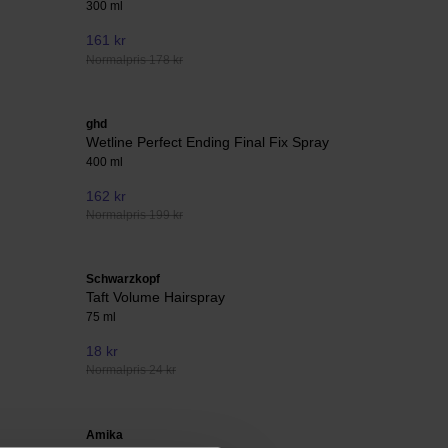
300 ml
161 kr
Normalpris 178 kr
ghd
Wetline Perfect Ending Final Fix Spray
400 ml
162 kr
Normalpris 199 kr
Schwarzkopf
Taft Volume Hairspray
75 ml
18 kr
Normalpris 24 kr
Amika