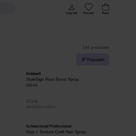
Log ind
Favorit
Kurv
144 produkter
Populært
Goldwell
StyleSign Root Boost Spray
200 ml
171 kr
Normalpris 189 kr
Schwarzkopf Professional
Osis + Texture Craft Hair Spray