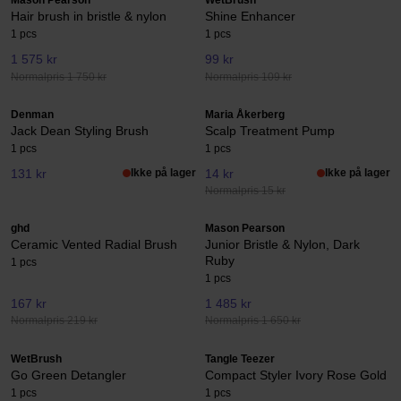
Mason Pearson
WetBrush
Hair brush in bristle & nylon
Shine Enhancer
1 pcs
1 pcs
1 575 kr
99 kr
Normalpris 1 750 kr
Normalpris 109 kr
Denman
Maria Åkerberg
Jack Dean Styling Brush
Scalp Treatment Pump
1 pcs
1 pcs
131 kr
Ikke på lager
14 kr
Ikke på lager
Normalpris 15 kr
ghd
Mason Pearson
Ceramic Vented Radial Brush
Junior Bristle & Nylon, Dark
Ruby
1 pcs
1 pcs
167 kr
1 485 kr
Normalpris 219 kr
Normalpris 1 650 kr
WetBrush
Tangle Teezer
Go Green Detangler
Compact Styler Ivory Rose Gold
1 pcs
1 pcs