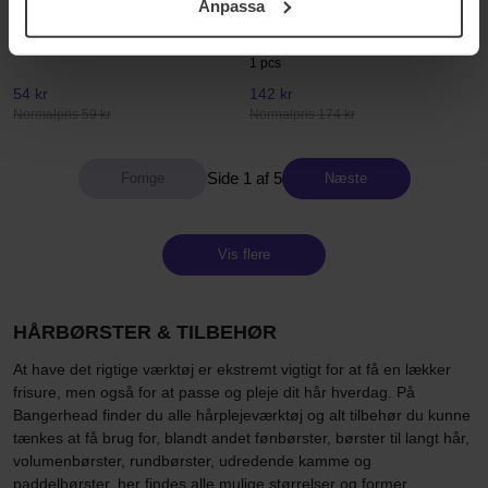
WetBrush
Briogeo
Anpassa
samt vår Integritetspolicy.
Mini
Scalp Revival™ Stimulating
Therapy Massager
1 pcs
1 pcs
54 kr
142 kr
Normalpris 59 kr
Normalpris 174 kr
Side 1 af 5
Næste
Vis flere
HÅRBØRSTER & TILBEHØR
At have det rigtige værktøj er ekstremt vigtigt for at få en lækker
frisure, men også for at passe og pleje dit hår hverdag. På
Bangerhead finder du alle hårplejeværktøj og alt tilbehør du kunne
tænkes at få brug for, blandt andet fønbørster, børster til langt hår,
volumenbørster, rundbørster, udredende kamme og
paddelbørster, her findes alle mulige størrelser og former.