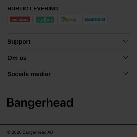
HURTIG LEVERING
Support
Kontakt os
Om os
Spørgsmål og svar
Om os
Betingelser
Sociale medier
Samarbejd med os
Returnering
Facebook
Bæredygtighed
Privatlivspolitik
Instagram
LinkedIn
© 2026 Bangerhead AB