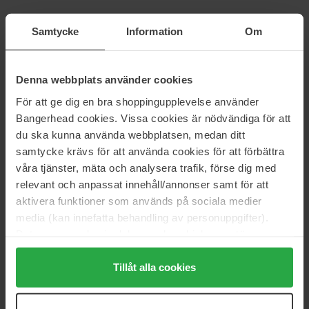
Lenoites
Denman
Samtycke
Information
Om
Wild Boar Hair Brush with
D3 The Original Styler 7 Row
Cleaning Tool
Black
1 pcs
1 pcs
Denna webbplats använder cookies
234 kr
135 kr
Normalpris 279 kr
Normalpris 149 kr
För att ge dig en bra shoppingupplevelse använder
Bangerhead cookies. Vissa cookies är nödvändiga för att
Denman
Tangle Teezer
du ska kunna använda webbplatsen, medan ditt
D81S The Style & Shine Small
The Original Mini Unicorn Magic
Black
1 pcs
samtycke krävs för att använda cookies för att förbättra
1 pcs
våra tjänster, mäta och analysera trafik, förse dig med
198 kr
113 kr
relevant och anpassat innehåll/annonser samt för att
Normalpris 219 kr
Normalpris 125 kr
aktivera funktioner som används på sociala medier
media (kan innefatta behandling av personuppgifter).
Toppik
Wella Professionals
Data som samlas in delas med cookieleverantören.
Spray Applicator Duo
Jar Pump
1 pcs
1 pcs
Genom att trycka på "Tillåt alla cookies" accepterar du
alla cookies, medan du under "Detaljer" kan anpassa
Tillåt alla cookies
131 kr
54 kr
Normalpris 145 kr
Normalpris 66 kr
användningen av cookies. Du kan när som helst återkalla
ditt samtycke. För mer information se vår Cookie Policy