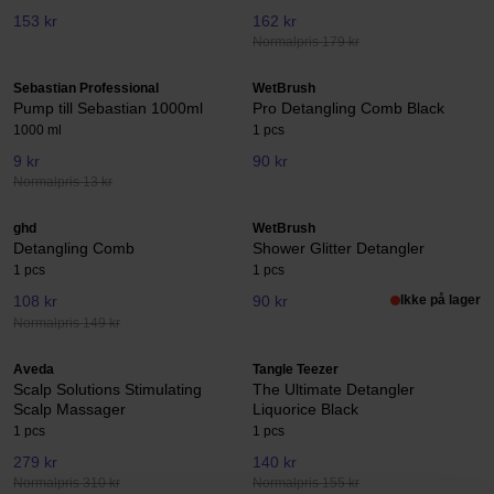
153 kr
162 kr
Normalpris 179 kr
Sebastian Professional
WetBrush
Pump till Sebastian 1000ml
Pro Detangling Comb Black
1000 ml
1 pcs
9 kr
90 kr
Normalpris 13 kr
ghd
WetBrush
Detangling Comb
Shower Glitter Detangler
1 pcs
1 pcs
108 kr
90 kr
Ikke på lager
Normalpris 149 kr
Aveda
Tangle Teezer
Scalp Solutions Stimulating
The Ultimate Detangler
Scalp Massager
Liquorice Black
1 pcs
1 pcs
279 kr
140 kr
Normalpris 310 kr
Normalpris 155 kr