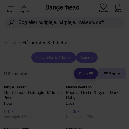
Menu
Log ind
Favorit
Kurv
Hårpleje
Hårbørster & Tilbehør
Hårbørster & Tilbehør
Kamme
Filter
Sorter
112 produkter
Tangle Teezer
Mason Pearson
The Ultimate Detangler Millenial
Popular Bristle & Nylon, Dark
Pink
Ruby
1 pcs
1 pcs
140 kr
1 575 kr
Normalpris 155 kr
Normalpris 1 750 kr