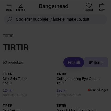
Menu
Log ind
Favorit
Kurv
TIRTIR
TIRTIR
Filter
Sorter
53 produkter
TIRTIR
TIRTIR
Milk Skin Toner
Collagen Lifting Eye Cream
150 ml
15 ml
124 kr
198 kr
Ikke på lager
Normalpris 225 kr
Normalpris 219 kr
TIRTIR
TIRTIR
Sos Serum
Mask Fit Red Foundation