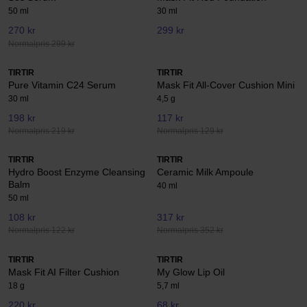
50 ml
30 ml
270 kr
299 kr
Normalpris 299 kr
TIRTIR
TIRTIR
Pure Vitamin C24 Serum
Mask Fit All-Cover Cushion Mini
30 ml
4,5 g
198 kr
117 kr
Normalpris 219 kr
Normalpris 129 kr
TIRTIR
TIRTIR
Hydro Boost Enzyme Cleansing
Ceramic Milk Ampoule
Balm
40 ml
50 ml
108 kr
317 kr
Normalpris 122 kr
Normalpris 352 kr
TIRTIR
TIRTIR
Mask Fit AI Filter Cushion
My Glow Lip Oil
18 g
5,7 ml
220 kr
68 kr