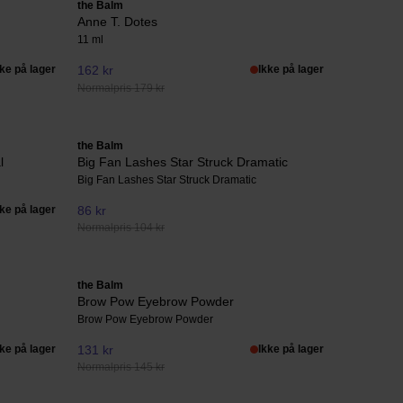
the Balm
Anne T. Dotes
11 ml
kke på lager
162 kr
Ikke på lager
Normalpris 179 kr
the Balm
l
Big Fan Lashes Star Struck Dramatic
Big Fan Lashes Star Struck Dramatic
kke på lager
86 kr
Normalpris 104 kr
the Balm
Brow Pow Eyebrow Powder
Brow Pow Eyebrow Powder
kke på lager
131 kr
Ikke på lager
Normalpris 145 kr