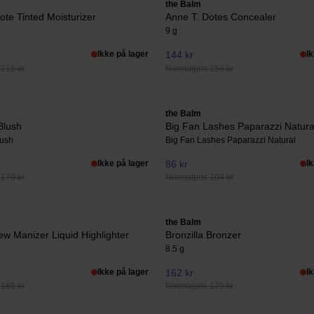
the Balm
ote Tinted Moisturizer
Anne T. Dotes Concealer
9 g
Ikke på lager
144 kr
I
 215 kr
Normalpris 159 kr
the Balm
Blush
Big Fan Lashes Paparazzi Natura
lush
Big Fan Lashes Paparazzi Natural
Ikke på lager
86 kr
I
 179 kr
Normalpris 104 kr
the Balm
w Manizer Liquid Highlighter
Bronzilla Bronzer
8.5 g
Ikke på lager
162 kr
I
 165 kr
Normalpris 179 kr