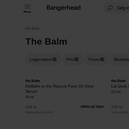
Menu
the Balm
The Balm
Lagerstatus
Pris
Farve
Bevidste
the Balm
the Balm
theBalm to the Rescue Face Oil Glow
Lid-Quid 
Serum
4,5 ml
30 ml
144 kr
Ikke på lager
135 kr
Normalpris 174 kr
Normalpris