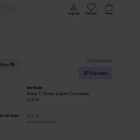
Log ind
Favorit
Kurv
53 produkter
type
Populært
the Balm
Anne T. Dotes Liquid Concealer
11,8 ml
kke på lager
117 kr
Normalpris 139 kr