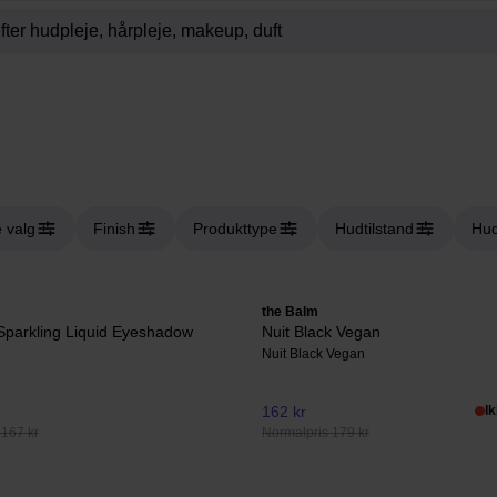
 valg
Finish
Produkttype
Hudtilstand
Hud
the Balm
Sparkling Liquid Eyeshadow
Nuit Black Vegan
Nuit Black Vegan
162 kr
I
 167 kr
Normalpris 179 kr