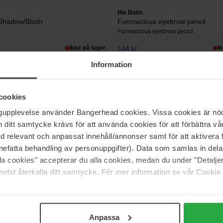
the Balm
 Shadow/Blush
Furrowcious eyebrow pencil
Furrowcious eyebrow pencil
Ikke på lager
144 kr
I
 181 kr
Normalpris 159 kr
Information
the Balm
cookies
Mad Lash Mascara
Mad Lash Mascara
ngupplevelse använder Bangerhead cookies. Vissa cookies är nöd
itt samtycke krävs för att använda cookies för att förbättra vår
Ikke på lager
149 kr
I
med relevant och anpassat innehåll/annonser samt för att aktiver
 209 kr
Normalpris 165 kr
nefatta behandling av personuppgifter). Data som samlas in del
alla cookies" accepterar du alla cookies, medan du under "Detal
elst återkalla ditt samtycke. För mer information se vår Cookie
Side 1 af 3
Næste
Anpassa
Vis flere