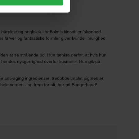
årpleje og neglelak. theBalm's filosofi er 'skønhed
ns farver og fantastiske formler giver kvinder mulighed
den at se strålende ud. Hun tænkte derfor, at hvis hun
r hendes nysgerrighed overfor kosmetik. Hun gik på
 anti-aging ingredienser, tredobbeltmalet pigmenter,
hele verden - og frem for alt, her på Bangerhead!