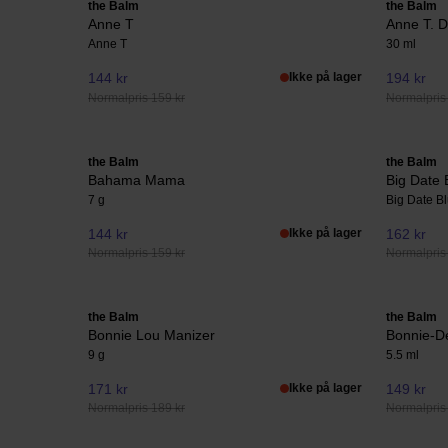
the Balm
the Balm
Anne T
Anne T. D
Anne T
30 ml
144 kr
Ikke på lager
194 kr
Normalpris 159 kr
Normalpris
the Balm
the Balm
Bahama Mama
Big Date 
7 g
Big Date B
144 kr
Ikke på lager
162 kr
Normalpris 159 kr
Normalpris
the Balm
the Balm
Bonnie Lou Manizer
Bonnie-De
9 g
5.5 ml
171 kr
Ikke på lager
149 kr
Normalpris 189 kr
Normalpris