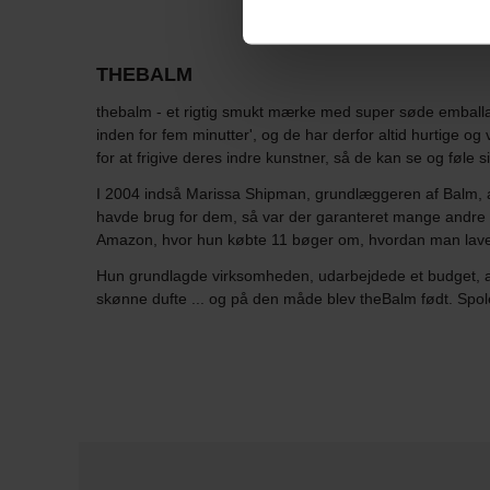
THEBALM
thebalm - et rigtig smukt mærke med super søde emballag
inden for fem minutter', og de har derfor altid hurtige o
for at frigive deres indre kunstner, så de kan se og føle si
I 2004 indså Marissa Shipman, grundlæggeren af Balm, at
havde brug for dem, så var der garanteret mange andre 
Amazon, hvor hun købte 11 bøger om, hvordan man laver
Hun grundlagde virksomheden, udarbejdede et budget, an
skønne dufte ... og på den måde blev theBalm født. Spole