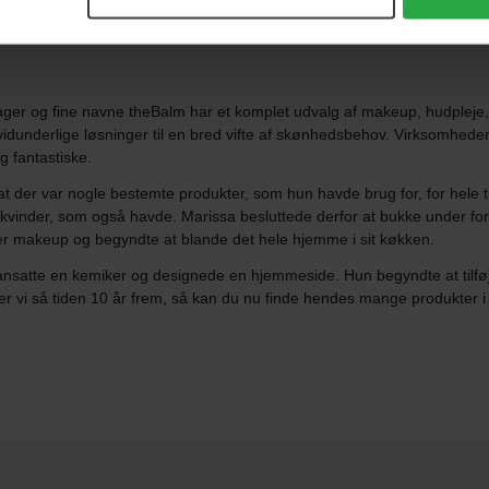
er og fine navne theBalm har et komplet udvalg af makeup, hudpleje, h
g vidunderlige løsninger til en bred vifte af skønhedsbehov. Virksomhede
g fantastiske.
 der var nogle bestemte produkter, som hun havde brug for, for hele ti
kvinder, som også havde. Marissa besluttede derfor at bukke under fo
 makeup og begyndte at blande det hele hjemme i sit køkken.
satte en kemiker og designede en hjemmeside. Hun begyndte at tilføje
r vi så tiden 10 år frem, så kan du nu finde hendes mange produkter i 