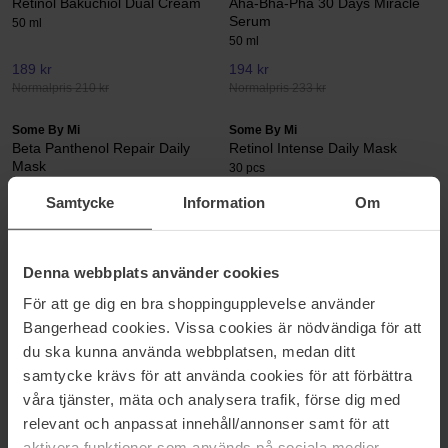
Retinol Bakuchiol Dual Cream
Aha-Bha-Pha 30 Days Miracle
Serum
50 ml
50 ml
189 kr
194 kr
Normalpris 210 kr
Normalpris 233 kr
Some By Mi
Some By Mi
Beta Panthenol Repair Daily
Retinol Intense Daily Mask
Mask
30 pcs
30 pcs
Samtycke
Information
Om
194 kr
Ikke på lager
207 kr
Normalpris 234 kr
Normalpris 250 kr
Denna webbplats använder cookies
Some By Mi
Some By Mi
Galactomyces Glutathione
V10 Hyal Airfit Sun Screen
För att ge dig en bra shoppingupplevelse använder
Brightening Cream
50 ml
Bangerhead cookies. Vissa cookies är nödvändiga för att
40 ml
du ska kunna använda webbplatsen, medan ditt
198 kr
167 kr
samtycke krävs för att använda cookies för att förbättra
Normalpris 221 kr
Normalpris 201 kr
våra tjänster, mäta och analysera trafik, förse dig med
Some By Mi
Some By Mi
relevant och anpassat innehåll/annonser samt för att
Aha-Bha-Pha 30 Days Miracle
Beta Panthenol Repair Serum
aktivera funktioner som används på sociala medier