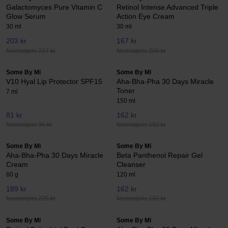
Galactomyces Pure Vitamin C
Retinol Intense Advanced Triple
Glow Serum
Action Eye Cream
30 ml
30 ml
203 kr
167 kr
Normalpris 227 kr
Normalpris 200 kr
Some By Mi
Some By Mi
V10 Hyal Lip Protector SPF15
Aha-Bha-Pha 30 Days Miracle
Toner
7 ml
150 ml
81 kr
162 kr
Normalpris 96 kr
Normalpris 192 kr
Some By Mi
Some By Mi
Aha-Bha-Pha 30 Days Miracle
Beta Panthenol Repair Gel
Cream
Cleanser
60 g
120 ml
189 kr
162 kr
Normalpris 225 kr
Normalpris 192 kr
Some By Mi
Some By Mi