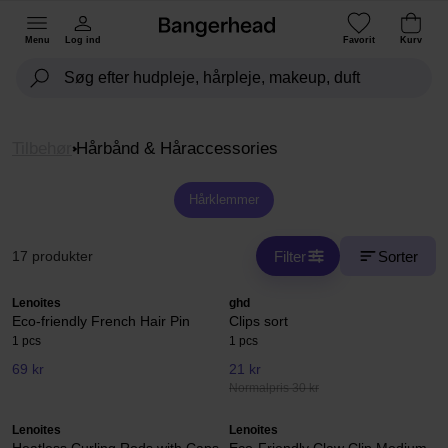
Menu
Log ind
Favorit
Kurv
Tilbehør
Hårbånd & Håraccessories
Hårklemmer
Filter
Sorter
17 produkter
Lenoites
ghd
Eco-friendly French Hair Pin
Clips sort
1 pcs
1 pcs
69 kr
21 kr
Normalpris 30 kr
Lenoites
Lenoites