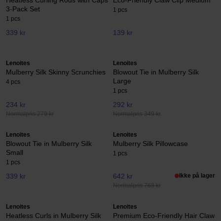
Heatless Curling Rods with Caps
Eco-Friendly Claw Clip Medium
3-Pack Set
1 pcs
1 pcs
339 kr
139 kr
Lenoites
Lenoites
Mulberry Silk Skinny Scrunchies
Blowout Tie in Mulberry Silk
Large
4 pcs
1 pcs
234 kr
292 kr
Normalpris 279 kr
Normalpris 349 kr
Lenoites
Lenoites
Blowout Tie in Mulberry Silk
Mulberry Silk Pillowcase
Small
1 pcs
1 pcs
339 kr
642 kr
Ikke på lager
Normalpris 768 kr
Lenoites
Lenoites
Heatless Curls in Mulberry Silk
Premium Eco-Friendly Hair Claw