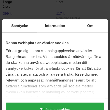
Large
1 pcs
1 pcs
399 kr
117 kr
Normalpris 139 kr
Samtycke
Information
Om
Lenoites
Lenoites
Eco-Friendly Flat Hair Clip
Heatless Curls in Mulberry Silk
Small
1 pcs
1 pcs
Denna webbplats använder cookies
139 kr
339 kr
För att ge dig en bra shoppingupplevelse använder
Bangerhead cookies. Vissa cookies är nödvändiga för att
du ska kunna använda webbplatsen, medan ditt
Lenoites
Lenoites
samtycke krävs för att använda cookies för att förbättra
Mulberry Silk Scrunchie
Heatless Curls Unicorn One Size
1 pcs
1 pcs
våra tjänster, mäta och analysera trafik, förse dig med
relevant och anpassat innehåll/annonser samt för att
175 kr
339 kr
Normalpris 209 kr
aktivera funktioner som används på sociala medier
media (kan innefatta behandling av personuppgifter).
Lenoites
Lenoites
Data som samlas in delas med cookieleverantören.
Heatless Curls in Mulberry Silk
Claw Clip Medium Limited
Genom att trycka på "Tillåt alla cookies" accepterar du
Medium
Edition
alla cookies, medan du under "Detaljer" kan anpassa
1 pcs
1 pcs
Tillåt alla cookies