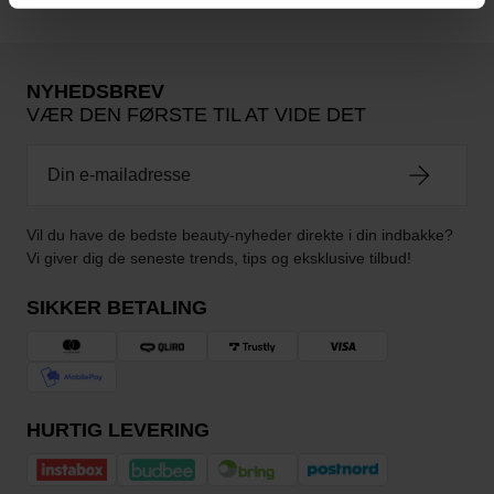
NYHEDSBREV
VÆR DEN FØRSTE TIL AT VIDE DET
Vil du have de bedste beauty-nyheder direkte i din indbakke?
Vi giver dig de seneste trends, tips og eksklusive tilbud!
SIKKER BETALING
HURTIG LEVERING