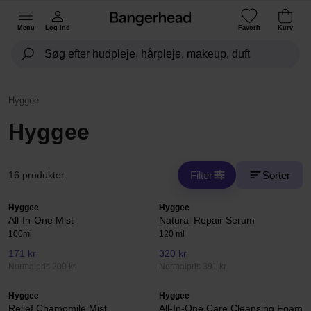
Menu
Log ind
Favorit
Kurv
Hyggee
Hyggee
Filter
Sorter
16 produkter
Hyggee
Hyggee
All-In-One Mist
Natural Repair Serum
100ml
120 ml
171 kr
320 kr
Normalpris 200 kr
Normalpris 391 kr
Hyggee
Hyggee
Relief Chamomile Mist
All-In-One Care Cleansing Foam