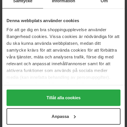
Samtycke
Information
Om
Hyggee
Hyggee
Relief Chamomile Cream
Relief Chamomile Gel Toner
Denna webbplats använder cookies
85 g
200 ml
För att ge dig en bra shoppingupplevelse använder
234 kr
171 kr
Normalpris 279 kr
Normalpris 209 kr
Bangerhead cookies. Vissa cookies är nödvändiga för att
du ska kunna använda webbplatsen, medan ditt
Hyggee
Hyggee
samtycke krävs för att använda cookies för att förbättra
Relief Chamomile Mask
Relief Chamomile Treatment
våra tjänster, mäta och analysera trafik, förse dig med
Balm
95 ml
relevant och anpassat innehåll/annonser samt för att
30 ml
aktivera funktioner som används på sociala medier
198 kr
171 kr
media (kan innefatta behandling av personuppgifter).
Normalpris 244 kr
Normalpris 209 kr
Data som samlas in delas med cookieleverantören.
Hyggee
Hyggee
Genom att trycka på "Tillåt alla cookies" accepterar du
Soft Reset Green Cleansing
Soft Reset Green Cleansing
alla cookies, medan du under "Detaljer" kan anpassa
Tillåt alla cookies
Balm
Foam
användningen av cookies. Du kan när som helst återkalla
100 ml
150 ml
ditt samtycke. För mer information se vår Cookie Policy
230 kr
171 kr
Anpassa
samt vår Integritetspolicy.
Normalpris 279 kr
Normalpris 209 kr