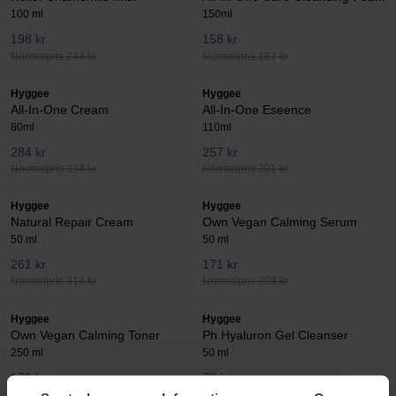
100 ml
150ml
198 kr
158 kr
Normalpris 244 kr
Normalpris 187 kr
Hyggee
Hyggee
All-In-One Cream
All-In-One Eseence
80ml
110ml
284 kr
257 kr
Normalpris 334 kr
Normalpris 301 kr
Hyggee
Hyggee
Natural Repair Cream
Own Vegan Calming Serum
50 ml
50 ml
261 kr
171 kr
Normalpris 314 kr
Normalpris 209 kr
Hyggee
Hyggee
Own Vegan Calming Toner
Ph Hyaluron Gel Cleanser
250 ml
50 ml
171 kr
72 kr
Normalpris 209 kr
Normalpris 90 kr