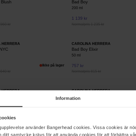
 Blush
Bad Boy
200 ml
1 139 kr
 960 kr
Normalpris 1 235 kr
A HERRERA
CAROLINA HERRERA
 NYC
Bad Boy Elixir
50 ml
Ikke på lager
757 kr
 640 kr
Normalpris 815 kr
A HERRERA
CAROLINA HERRERA
Girl Elixir
Bad Boy
Information
50 ml
648 kr
cookies
1 005 kr
Normalpris 695 kr
ngupplevelse använder Bangerhead cookies. Vissa cookies är nöd
itt samtycke krävs för att använda cookies för att förbättra vår