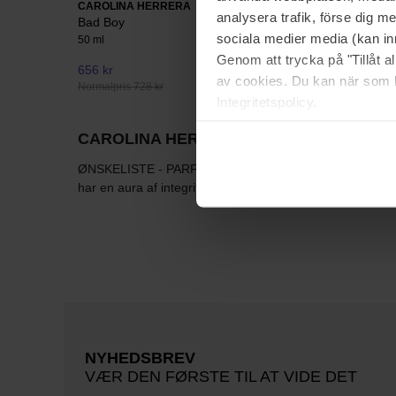
CAROLINA HERRERA
analysera trafik, förse dig 
Bad Boy
sociala medier media (kan in
50 ml
Genom att trycka på "Tillåt 
656 kr
Ikke på lager
av cookies. Du kan när som h
Normalpris 728 kr
Integritetspolicy.
CAROLINA HERRERA
ØNSKELISTE - PARFUMER MAN VIL GØRE ALT FOR AT FÅ Car
har en aura af integritet, elegance og selvsikkerhed, so
NYHEDSBREV
VÆR DEN FØRSTE TIL AT VIDE DET