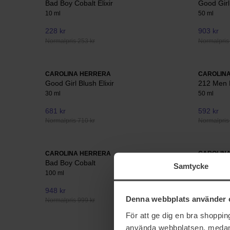
Bad Boy Cobalt Elixir
Good Girl
10 ml
50 ml
228 kr
903 kr
Normalpris 253 kr
Normalpris
CAROLINA HERRERA
CAROLIN
Good Girl Blush Elixir
212 Men
30 ml
50 ml
681 kr
592 kr
Normalpris 710 kr
Normalpris
CAROLINA HERRERA
CAROLIN
Bad Boy Cobalt
Very Good 
Samtycke
100 ml
50 ml
948 kr
951 kr
Denna webbplats använder 
Normalpris 999 kr
Normalpris 
För att ge dig en bra shoppi
använda webbplatsen, medan d