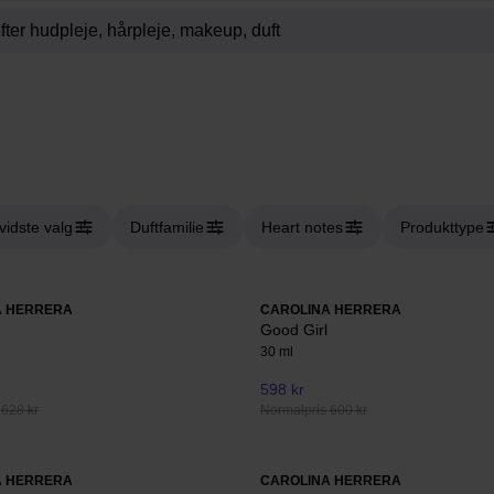
vidste valg
Duftfamilie
Heart notes
Produkttype
A HERRERA
CAROLINA HERRERA
Good Girl
30 ml
598 kr
 628 kr
Normalpris 600 kr
A HERRERA
CAROLINA HERRERA