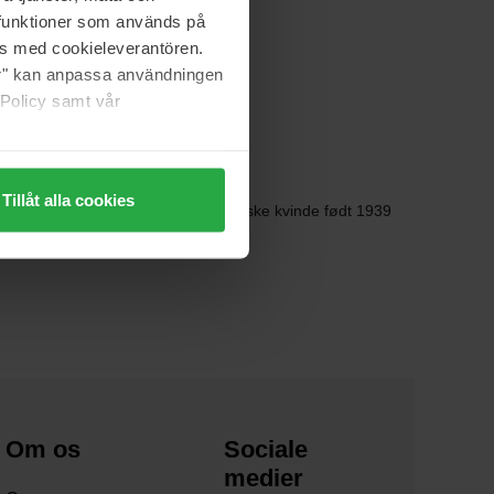
a funktioner som används på
as med cookieleverantören.
jer" kan anpassa användningen
 Policy samt vår
Tillåt alla cookies
klædte kvinder. Denne venezuelanske kvinde født 1939
u er tilgængelige hos Bangerhead.dk
Om os
Sociale
medier