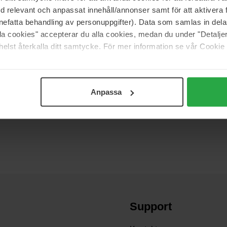
med relevant och anpassat innehåll/annonser samt för att aktiver
nefatta behandling av personuppgifter). Data som samlas in del
alla cookies" accepterar du alla cookies, medan du under "Detal
elst återkalla ditt samtycke. För mer information se vår Cookie
Anpassa
olina Herrera er blevet udnævnt til at være en af verdens bedst 
m hun på magisk vis, har videregivet til sine parfumer. Parfumer som n
Support