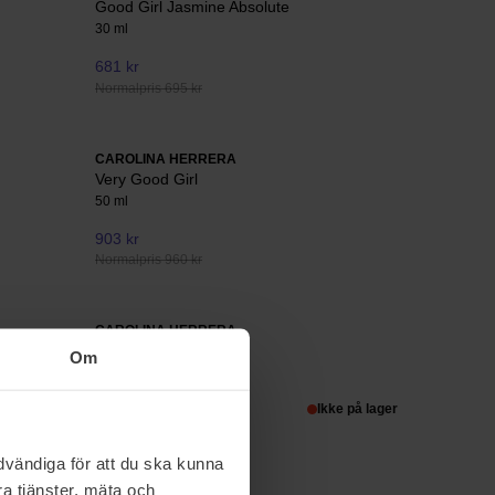
Good Girl Jasmine Absolute
30 ml
681 kr
Normalpris 695 kr
CAROLINA HERRERA
Very Good Girl
50 ml
903 kr
Normalpris 960 kr
CAROLINA HERRERA
Bad Boy Extreme
Om
100 ml
911 kr
Ikke på lager
Normalpris 1 012 kr
vändiga för att du ska kunna
a tjänster, mäta och