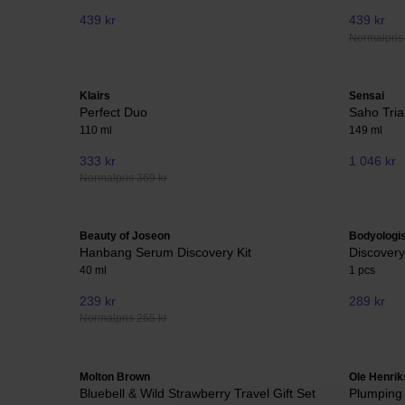
439 kr
439 kr
Normalpris
Klairs
Sensai
Perfect Duo
Saho Tria
110 ml
149 ml
333 kr
1 046 kr
Normalpris 369 kr
Beauty of Joseon
Bodyologis
Hanbang Serum Discovery Kit
Discovery
40 ml
1 pcs
239 kr
289 kr
Normalpris 265 kr
Molton Brown
Ole Henri
Bluebell & Wild Strawberry Travel Gift Set
Plumping 