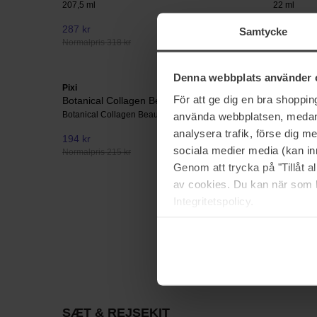
207,5 ml
22 ml
287 kr
191 kr
Samtycke
Normalpris 318 kr
Normalpris
Denna webbplats använder 
Pixi
Babor
För att ge dig en bra shoppi
Botanical Collagen Beauty In A Bag
Set HY-ÖL
Botanical Collagen Beauty In A Bag
300 ml
använda webbplatsen, medan d
analysera trafik, förse dig 
194 kr
329 kr
sociala medier media (kan in
Normalpris 215 kr
Normalpris
Genom att trycka på "Tillåt 
av cookies. Du kan när som h
Integritetspolicy.
SÆT & REJSEKIT