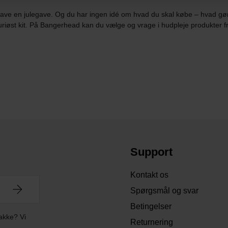
have en julegave. Og du har ingen idé om hvad du skal købe – hvad gør d
uksuriøst kit. På Bangerhead kan du vælge og vrage i hudpleje produkter
Support
Kontakt os
Spørgsmål og svar
Betingelser
akke? Vi
Returnering