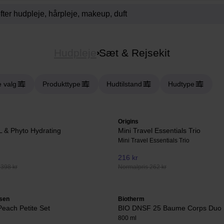
Hudpleje
Sæt & Rejsekit
e valg
Produkttype
Hudtilstand
Hudtype
Origins
 & Phyto Hydrating
Mini Travel Essentials Trio
Mini Travel Essentials Trio
216 kr
 398 kr
Normalpris 262 kr
ksen
Biotherm
Peach Petite Set
BIO DNSF 25 Baume Corps Duo 
800 ml