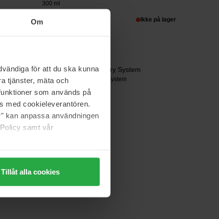
300 ml
302 kr
Ikke på lager
Om
Normalpris 335 kr
Dermalogica
vändiga för att du ska kunna
Stressed Skin Recovery System
Stressed Skin Recovery System
a tjänster, mäta och
a funktioner som används på
992 kr
as med cookieleverantören.
Normalpris 1 102 kr
jer" kan anpassa användningen
 Policy samt vår
Tillåt alla cookies