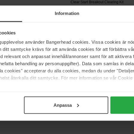
Clear Start Breakout Clearing Kit
239 kr
Information
 212 kr
Normalpris 265 kr
cookies
SKIN1004
ngupplevelse använder Bangerhead cookies. Vissa cookies är nöd
 & Phyto Reactivating
Madagascar Centella
140 ml
itt samtycke krävs för att använda cookies för att förbättra vår
med relevant och anpassat innehåll/annonser samt för att aktiver
360 kr
nefatta behandling av personuppgifter). Data som samlas in del
 398 kr
Normalpris 399 kr
alla cookies" accepterar du alla cookies, medan du under "Detal
elst återkalla ditt samtycke. För mer information se vår Cookie
Side 1 af 4
Næste
Anpassa
Vis flere