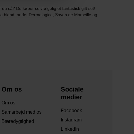
u så? Du køber selvfølgelig et fantastisk gift set!
 fra blandt andet Dermalogica, Savon de Marseille og
Om os
Sociale
medier
Om os
Facebook
Samarbejd med os
Instagram
Bæredygtighed
LinkedIn