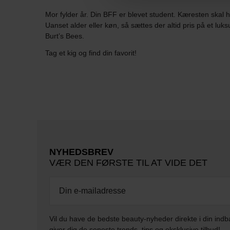
Mor fylder år. Din BFF er blevet student. Kæresten skal 
Uanset alder eller køn, så sættes der altid pris på et l
Burt’s Bees.
Tag et kig og find din favorit!
NYHEDSBREV
VÆR DEN FØRSTE TIL AT VIDE DET
Vil du have de bedste beauty-nyheder direkte i din indb
giver dig de seneste trends, tips og eksklusive tilbud!