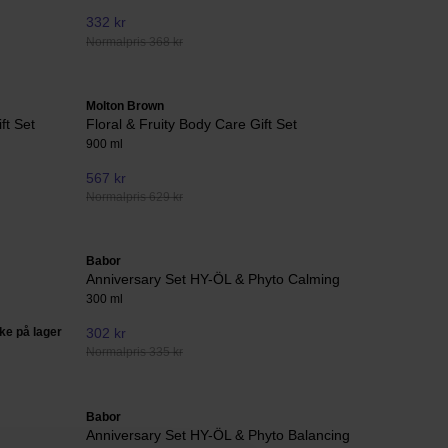
332 kr
Normalpris 368 kr
Molton Brown
ft Set
Floral & Fruity Body Care Gift Set
900 ml
567 kr
Normalpris 629 kr
Babor
Anniversary Set HY-ÖL & Phyto Calming
300 ml
kke på lager
302 kr
Normalpris 335 kr
Babor
Anniversary Set HY-ÖL & Phyto Balancing