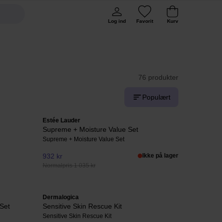
Log ind
Favorit
Kurv
76 produkter
Populært
Estée Lauder
Supreme + Moisture Value Set
Supreme + Moisture Value Set
932 kr
Ikke på lager
Normalpris 1 035 kr
Dermalogica
Set
Sensitive Skin Rescue Kit
Sensitive Skin Rescue Kit