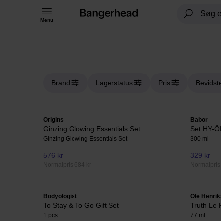
Menu
Brand
Lagerstatus
Pris
Bevidst
Origins
Babor
Ginzing Glowing Essentials Set
Set HY-ÖL
Ginzing Glowing Essentials Set
300 ml
576 kr
329 kr
Normalpris 684 kr
Normalpris
Bodyologist
Ole Henri
To Stay & To Go Gift Set
Truth Le 
1 pcs
77 ml