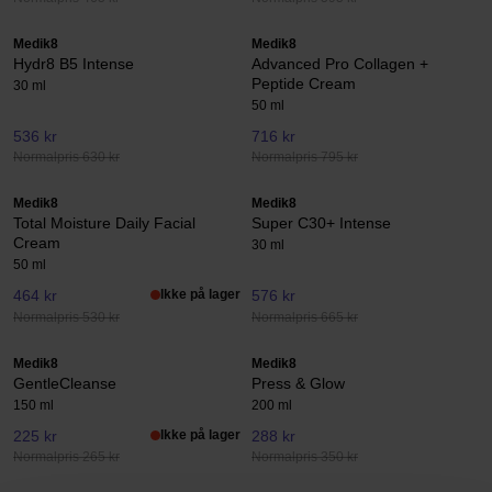
Medik8
Medik8
Hydr8 B5 Intense
Advanced Pro Collagen +
Peptide Cream
30 ml
50 ml
536 kr
716 kr
Normalpris 630 kr
Normalpris 795 kr
Medik8
Medik8
Total Moisture Daily Facial
Super C30+ Intense
Cream
30 ml
50 ml
464 kr
Ikke på lager
576 kr
Normalpris 530 kr
Normalpris 665 kr
Medik8
Medik8
GentleCleanse
Press & Glow
150 ml
200 ml
225 kr
Ikke på lager
288 kr
Normalpris 265 kr
Normalpris 350 kr