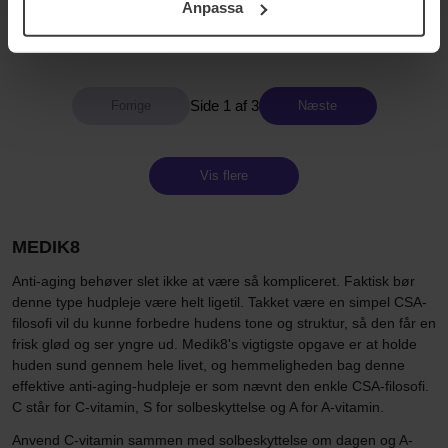
15 ml
Value Pack
Anpassa
samt vår Integritetspolicy.
392 kr
Ikke på lager
995 kr
Normalpris 465 kr
Normalpris 1 106 kr
Side 1 af 3
Næste
Vis flere
MEDIK8
Anti-aging behøver slet ikke at være så kompliceret. Faktisk bør
denne type hudpleje være helt ligetil. Takket være en simpel CSA-
filosofi vil du kunne forbedre hudens tone og struktur, så den får en
frisk glød og ser yngre ud. Medik8's vigtigste opgave er at holde
huden sund gennem hele livet, og hemmeligheden bag denne
effektive anti-aging-hudpleje er som nævnt den enkle CSA-filosofi.
C står for C-vitamin, S for solbeskyttelse og A for A-vitamin.
Anvend C-vitamin sammen med solbeskyttelse om dagen og A-