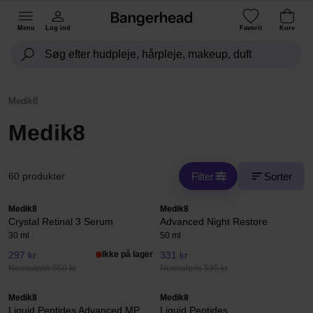
Menu
Log ind
Favorit
Kurv
Medik8
Medik8
Filter
Sorter
60 produkter
Medik8
Medik8
Crystal Retinal 3 Serum
Advanced Night Restore
30 ml
50 ml
297 kr
Ikke på lager
331 kr
Normalpris 550 kr
Normalpris 595 kr
Medik8
Medik8
Liquid Peptides Advanced MP
Liquid Peptides