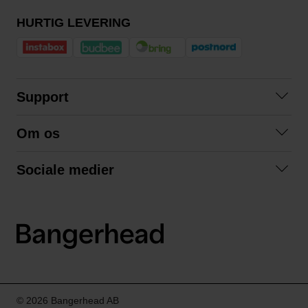
HURTIG LEVERING
Support
Kontakt os
Om os
Spørgsmål og svar
Om os
Betingelser
Sociale medier
Samarbejd med os
Returnering
Facebook
Bæredygtighed
Privatlivspolitik
Instagram
LinkedIn
© 2026 Bangerhead AB