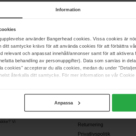
Information
te glimt af din personlighed, og det kan samtidig også være en vigtig del
lighed og behov har Kérastase formået at skabe skræddersyede og værd
cookies
ngupplevelse använder Bangerhead cookies. Vissa cookies är nöd
itt samtycke krävs för att använda cookies för att förbättra vår
med relevant och anpassat innehåll/annonser samt för att aktiver
nefatta behandling av personuppgifter). Data som samlas in del
alla cookies" accepterar du alla cookies, medan du under "Detal
elst återkalla ditt samtycke. För mer information se vår Cookie
Support
Kontakt os
Anpassa
Spørgsmål og svar
Betingelser
akke? Vi
Returnering
Privatlivspolitik