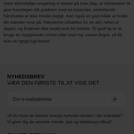
mest almindelige rengøring vi støder på hver dag, er håndsæbe! At
give hverdagen lidt guldkant med en luksuriøs, velduftende
håndsæbe er ikke mindst dejligt, men også en god måde at holde
din hænder rene på. Hænderne udsættes for en del i løbet af
dagen, og fortjener ikke andet end det bedste. Et godt tip er at
bruge en fugtgivende creme efter man har vasket fingre, så får
man et rigtigt fugt-boost!
NYHEDSBREV
VÆR DEN FØRSTE TIL AT VIDE DET
Vil du have de bedste beauty-nyheder direkte i din indbakke?
Vi giver dig de seneste trends, tips og eksklusive tilbud!