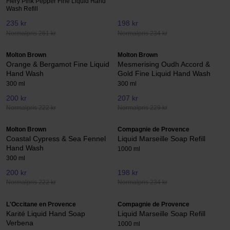
Fiery Pink Pepper Fine Liquid Hand
Wash Refill
235 kr
198 kr
Normalpris 261 kr
Normalpris 234 kr
Molton Brown
Molton Brown
Orange & Bergamot Fine Liquid
Mesmerising Oudh Accord &
Hand Wash
Gold Fine Liquid Hand Wash
300 ml
300 ml
200 kr
207 kr
Normalpris 222 kr
Normalpris 229 kr
Molton Brown
Compagnie de Provence
Coastal Cypress & Sea Fennel
Liquid Marseille Soap Refill
Hand Wash
1000 ml
300 ml
200 kr
198 kr
Normalpris 222 kr
Normalpris 234 kr
L'Occitane en Provence
Compagnie de Provence
Karité Liquid Hand Soap
Liquid Marseille Soap Refill
Verbena
1000 ml