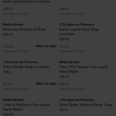
Karité Liquid Hand Soap Verbena
199 kr
198 kr
Normalpris 221 kr
Normalpris 234 kr
Molton Brown
L'Occitane en Provence
Delicious Rhubarb & Rose
Karité Liquid Hand Soap
Lavender
300 ml
500 ml
200 kr
Ikke på lager
212 kr
Normalpris 222 kr
Normalpris 235 kr
L'Occitane en Provence
Molton Brown
Extra Gentle Soap Lavender
Fiery Pink Pepper Fine Liquid
Hand Wash
250 g
300 ml
93 kr
Ikke på lager
200 kr
Normalpris 103 kr
Normalpris 222 kr
Molton Brown
L'Occitane en Provence
Lime & Patchouli Fine Liquid
Shea Butter Verbena Body Soap
Hand Wash
250 g
300 ml