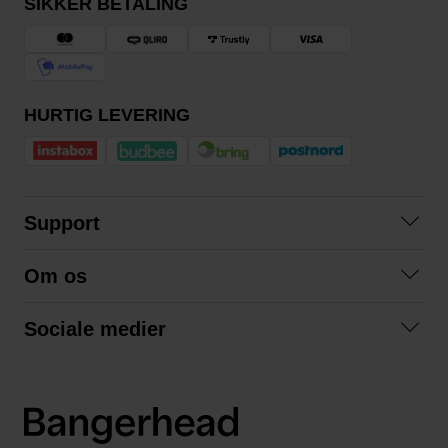
SIKKER BETALING
HURTIG LEVERING
Support
Kontakt os
Om os
Spørgsmål og svar
Om os
Betingelser
Sociale medier
Samarbejd med os
Returnering
Facebook
Bæredygtighed
Privatlivspolitik
Instagram
LinkedIn