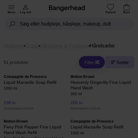
Menu
Log ind
Favorit
Kurv
Hudpleje
Kropp
Håndpleje & Fodpleje
Håndsæbe
Filter
Sorter
51 produkter
Compagnie de Provence
Molton Brown
Liquid Marseille Soap Refill
Heavenly Gingerlily Fine Liquid
Hand Wash
1000 ml
300 ml
198 kr
200 kr
Normalpris 234 kr
Normalpris 222 kr
Molton Brown
Compagnie de Provence
Fiery Pink Pepper Fine Liquid
Liquid Marseille Soap Refill
Hand Wash Refill
1000 ml